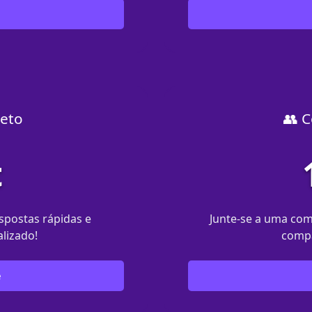
reto
👥 
t
espostas rápidas e
Junte-se a uma com
lizado!
compa
e