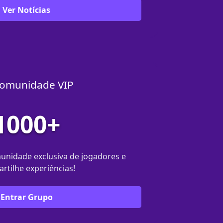
Ver Notícias
Comunidade VIP
1000+
unidade exclusiva de jogadores e
rtilhe experiências!
Entrar Grupo