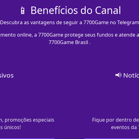
📱 Benefícios do Canal
Descubra as vantagens de seguir a 7700Game no Telegra
imento online, a 7700Game protege seus fundos e atende a
7700Game Brasil .
sivos
📢 Notí
m, promoções especiais
Fique por dentro d
s únicos!
eventos da