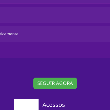
a
aticamente
SEGUIR AGORA
Acessos