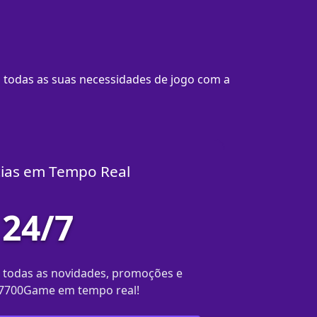
m
 todas as suas necessidades de jogo com a
cias em Tempo Real
24/7
e todas as novidades, promoções e
 7700Game em tempo real!