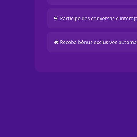
💬 Participe das conversas e interaj
🎁 Receba bônus exclusivos autom