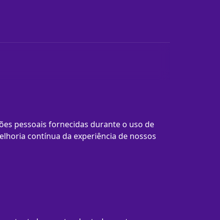
ões pessoais fornecidas durante o uso de
elhoria contínua da experiência de nossos