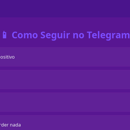
📱 Como Seguir no Telegram
ositivo
erder nada