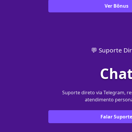
Ver Bônus
💬 Suporte Di
Cha
Suporte direto via Telegram, r
atendimento persona
Falar Suport