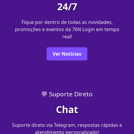
24/7
Fique por dentro de todas as novidades,
promoções e eventos da 76N Login em tempo
real!
Ver Notícias
💬 Suporte Direto
Chat
Suporte direto via Telegram, respostas rápidas e
atendimento personalizado!