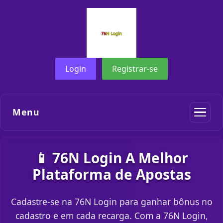
Login
Registrar-se
Menu
📱 76N Login A Melhor
Plataforma de Apostas
Cadastre-se na 76N Login para ganhar bônus no
cadastro e em cada recarga. Com a 76N Login,