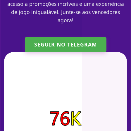
acesso a promoções incríveis e uma experiência
de jogo inigualável. Junte-se aos vencedores
agora!
SEGUIR NO TELEGRAM