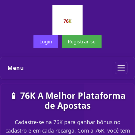
Login
Registrar-se
Menu
📱 76K A Melhor Plataforma
de Apostas
Cadastre-se na 76K para ganhar bônus no
cadastro e em cada recarga. Com a 76K, você tem