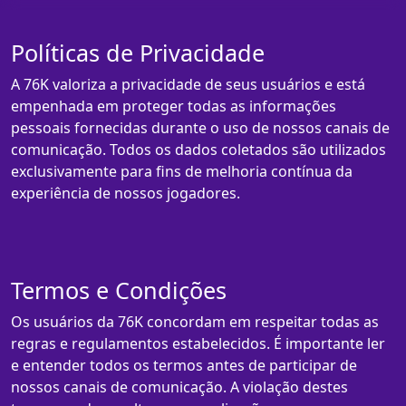
Políticas de Privacidade
A 76K valoriza a privacidade de seus usuários e está
empenhada em proteger todas as informações
pessoais fornecidas durante o uso de nossos canais de
comunicação. Todos os dados coletados são utilizados
exclusivamente para fins de melhoria contínua da
experiência de nossos jogadores.
Termos e Condições
Os usuários da 76K concordam em respeitar todas as
regras e regulamentos estabelecidos. É importante ler
e entender todos os termos antes de participar de
nossos canais de comunicação. A violação destes