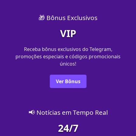
🎁 Bônus Exclusivos
VIP
Receba bônus exclusivos do Telegram,
promoções especiais e códigos promocionais
únicos!
Ver Bônus
📢 Notícias em Tempo Real
24/7