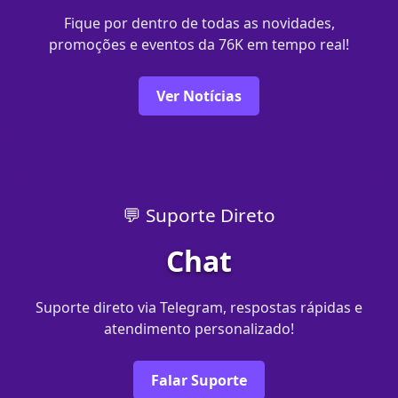
Fique por dentro de todas as novidades,
promoções e eventos da 76K em tempo real!
Ver Notícias
💬 Suporte Direto
Chat
Suporte direto via Telegram, respostas rápidas e
atendimento personalizado!
Falar Suporte