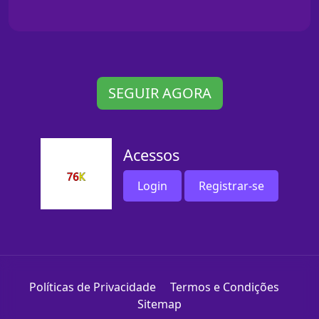
SEGUIR AGORA
Acessos
Login
Registrar-se
Políticas de Privacidade
Termos e Condições
Sitemap