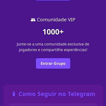
👥 Comunidade VIP
1000+
Junte-se a uma comunidade exclusiva de
jogadores e compartilhe experiências!
Entrar Grupo
📱 Como Seguir no Telegram