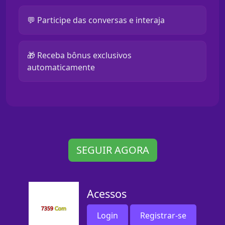
💬 Participe das conversas e interaja
🎁 Receba bônus exclusivos
automaticamente
SEGUIR AGORA
Acessos
Login
Registrar-se