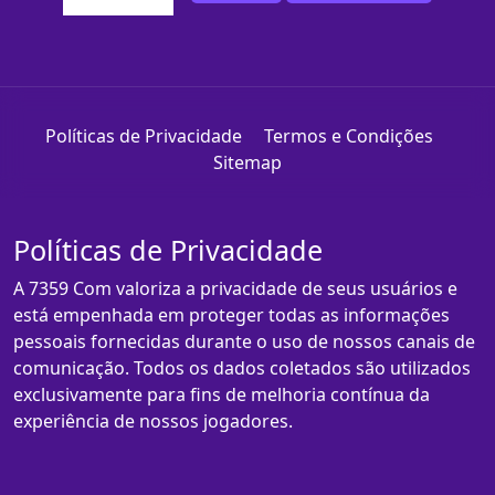
Políticas de Privacidade
Termos e Condições
Sitemap
Políticas de Privacidade
A 7359 Com valoriza a privacidade de seus usuários e
está empenhada em proteger todas as informações
pessoais fornecidas durante o uso de nossos canais de
comunicação. Todos os dados coletados são utilizados
exclusivamente para fins de melhoria contínua da
experiência de nossos jogadores.