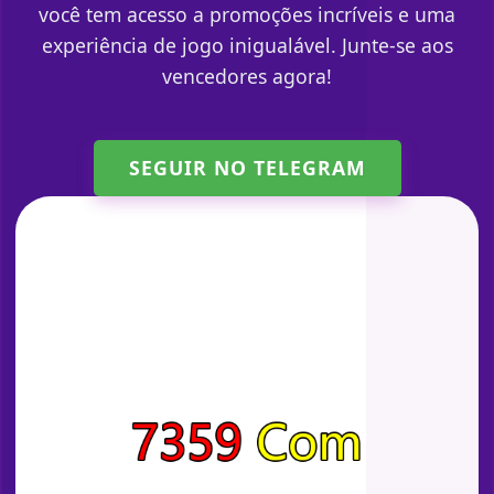
você tem acesso a promoções incríveis e uma
experiência de jogo inigualável. Junte-se aos
vencedores agora!
SEGUIR NO TELEGRAM