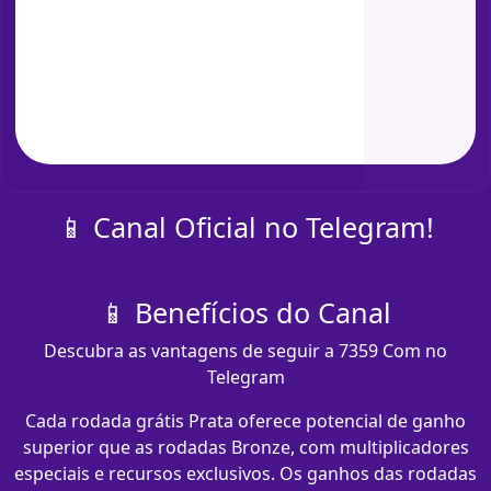
📱 Canal Oficial no Telegram!
📱 Benefícios do Canal
Descubra as vantagens de seguir a 7359 Com no
Telegram
Cada rodada grátis Prata oferece potencial de ganho
superior que as rodadas Bronze, com multiplicadores
especiais e recursos exclusivos. Os ganhos das rodadas