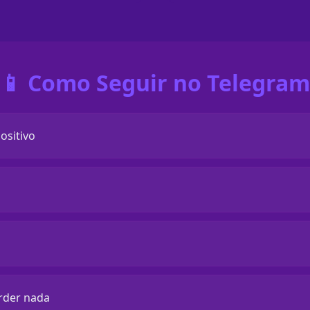
📱 Como Seguir no Telegram
ositivo
erder nada