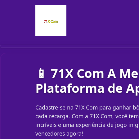
📱 71X Com A Me
Plataforma de A
Cadastre-se na 71X Com para ganhar b
cada recarga. Com a 71X Com, você te
incríveis e uma experiência de jogo inig
vencedores agora!