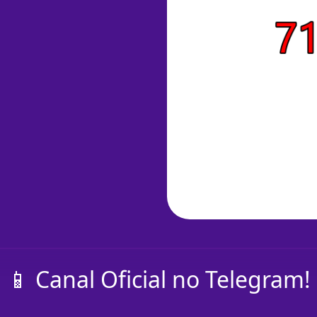
📱 Canal Oficial no Telegram!