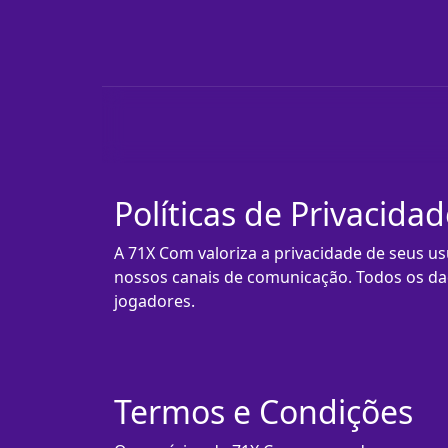
Políticas de Privacida
A 71X Com valoriza a privacidade de seus u
nossos canais de comunicação. Todos os dad
jogadores.
Termos e Condições