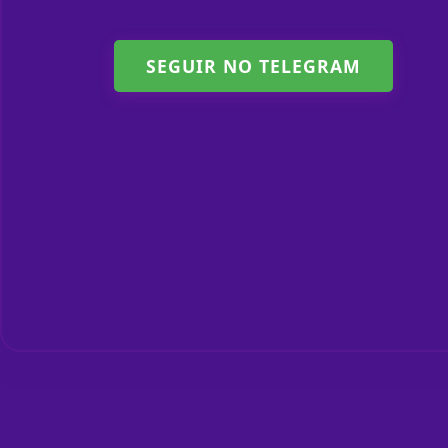
SEGUIR NO TELEGRAM