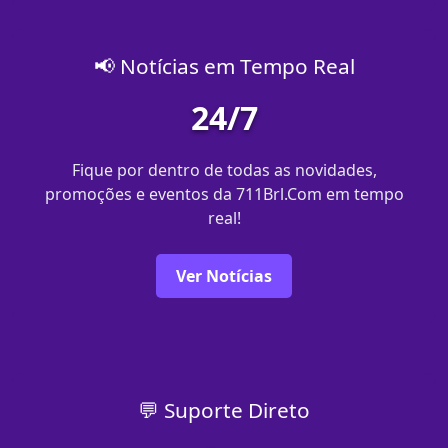
📢 Notícias em Tempo Real
24/7
Fique por dentro de todas as novidades,
promoções e eventos da 711Brl.Com em tempo
real!
Ver Notícias
💬 Suporte Direto