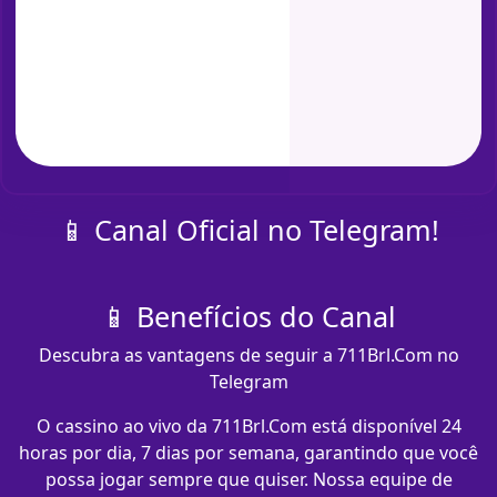
📱 Canal Oficial no Telegram!
📱 Benefícios do Canal
Descubra as vantagens de seguir a 711Brl.Com no
Telegram
O cassino ao vivo da 711Brl.Com está disponível 24
horas por dia, 7 dias por semana, garantindo que você
possa jogar sempre que quiser. Nossa equipe de