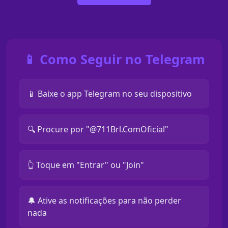
📱 Como Seguir no Telegram
📱 Baixe o app Telegram no seu dispositivo
🔍 Procure por "@711Brl.ComOficial"
👆 Toque em "Entrar" ou "Join"
🔔 Ative as notificações para não perder
nada