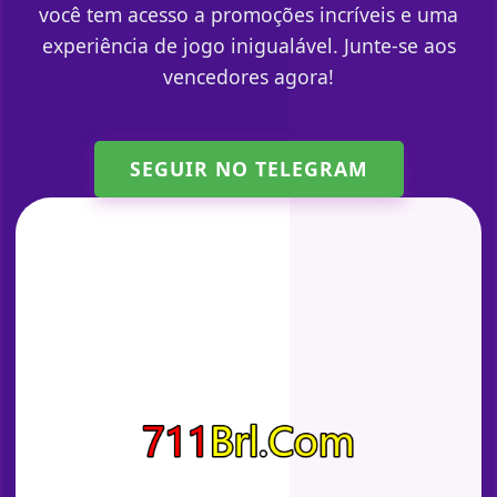
você tem acesso a promoções incríveis e uma
experiência de jogo inigualável. Junte-se aos
vencedores agora!
SEGUIR NO TELEGRAM