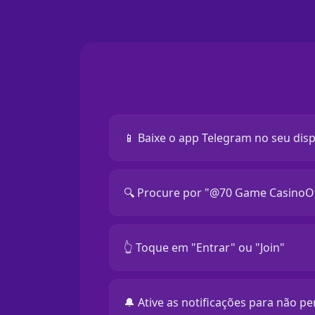
📱 Baixe o app Telegram no seu disp
🔍 Procure por "@70 Game CasinoOf
👆 Toque em "Entrar" ou "Join"
🔔 Ative as notificações para não p