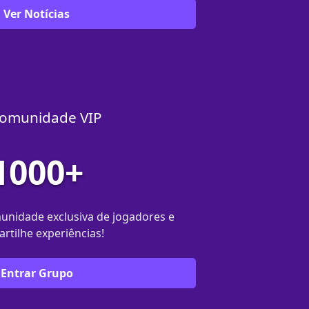
Ver Notícias
Comunidade VIP
1000+
unidade exclusiva de jogadores e
rtilhe experiências!
Entrar Grupo