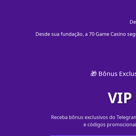
De
Desde sua fundação, a 70 Game Casino segue
🎁 Bônus Exclu
VIP
Receba bônus exclusivos do Telegra
e códigos promocionai