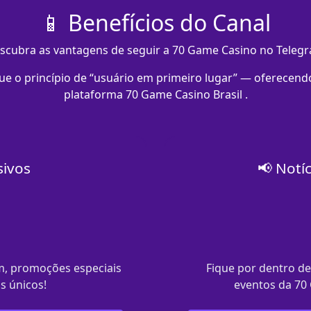
📱 Benefícios do Canal
scubra as vantagens de seguir a 70 Game Casino no Teleg
 o princípio de “usuário em primeiro lugar” — oferecendo 
plataforma 70 Game Casino Brasil .
sivos
📢 Notí
m, promoções especiais
Fique por dentro d
s únicos!
eventos da 70