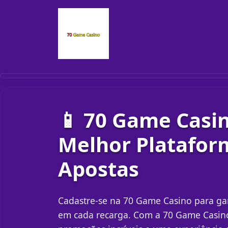
📱 70 Game Casi
Melhor Platafor
Apostas
Cadastre-se na 70 Game Casino para ga
em cada recarga. Com a 70 Game Casino