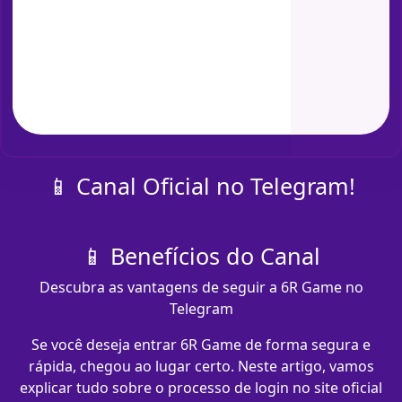
📱 Canal Oficial no Telegram!
📱 Benefícios do Canal
Descubra as vantagens de seguir a 6R Game no
Telegram
Se você deseja entrar 6R Game de forma segura e
rápida, chegou ao lugar certo. Neste artigo, vamos
explicar tudo sobre o processo de login no site oficial