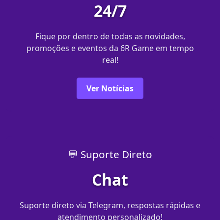
24/7
Fique por dentro de todas as novidades,
promoções e eventos da 6R Game em tempo
real!
Ver Notícias
💬 Suporte Direto
Chat
Suporte direto via Telegram, respostas rápidas e
atendimento personalizado!