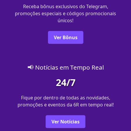
Receba bônus exclusivos do Telegram,
promoções especiais e códigos promocionais
únicos!
Ver Bônus
📢 Notícias em Tempo Real
24/7
Fique por dentro de todas as novidades,
promoções e eventos da 6R em tempo real!
Ver Notícias