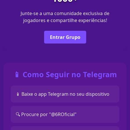
Junte-se a uma comunidade exclusiva de
jogadores e compartilhe experiências!
Entrar Grupo
📱 Como Seguir no Telegram
📱 Baixe o app Telegram no seu dispositivo
🔍 Procure por "@6ROficial"