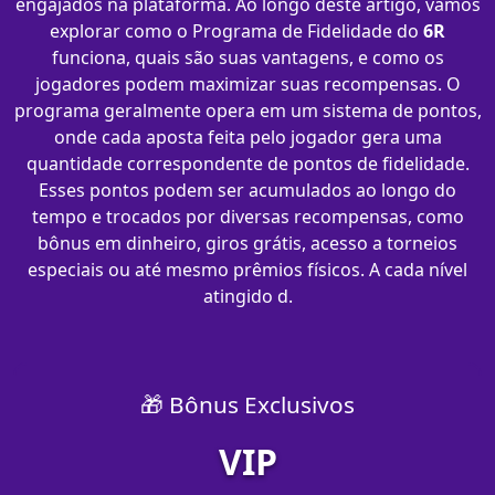
engajados na plataforma. Ao longo deste artigo, vamos
explorar como o Programa de Fidelidade do
6R
funciona, quais são suas vantagens, e como os
jogadores podem maximizar suas recompensas. O
programa geralmente opera em um sistema de pontos,
onde cada aposta feita pelo jogador gera uma
quantidade correspondente de pontos de fidelidade.
Esses pontos podem ser acumulados ao longo do
tempo e trocados por diversas recompensas, como
bônus em dinheiro, giros grátis, acesso a torneios
especiais ou até mesmo prêmios físicos. A cada nível
atingido d.
🎁 Bônus Exclusivos
VIP