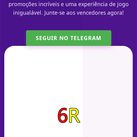
promoções incríveis e uma experiência de jogo
inigualável. Junte-se aos vencedores agora!
SEGUIR NO TELEGRAM