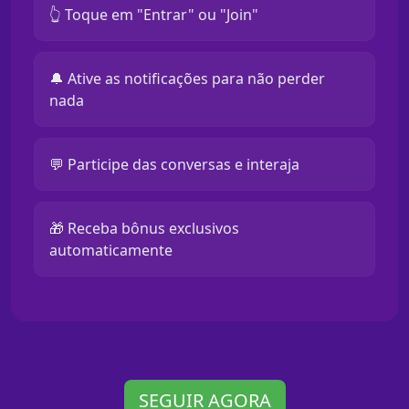
👆 Toque em "Entrar" ou "Join"
🔔 Ative as notificações para não perder
nada
💬 Participe das conversas e interaja
🎁 Receba bônus exclusivos
automaticamente
SEGUIR AGORA