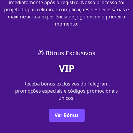
imediatamente após o registro. Nosso processo foi
projetado para eliminar complicações desnecessárias e
maximizar sua experiência de jogo desde o primeiro
momento.
🎁 Bônus Exclusivos
VIP
Receba bônus exclusivos do Telegram,
promoções especiais e códigos promocionais
únicos!
Ver Bônus