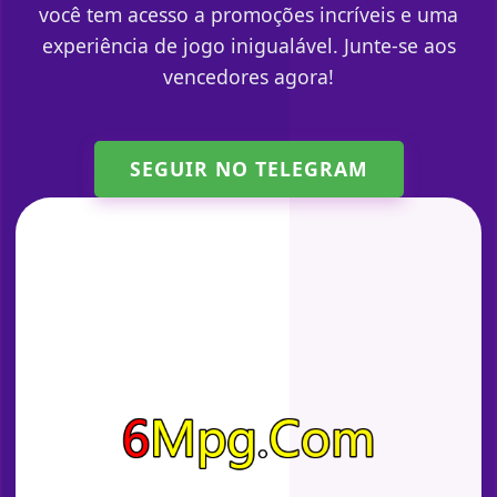
você tem acesso a promoções incríveis e uma
experiência de jogo inigualável. Junte-se aos
vencedores agora!
SEGUIR NO TELEGRAM