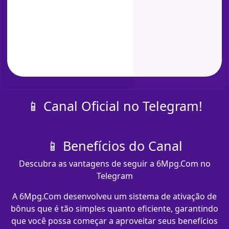
📱 Canal Oficial no Telegram!
📱 Benefícios do Canal
Descubra as vantagens de seguir a 6Mpg.Com no
Telegram
A 6Mpg.Com desenvolveu um sistema de ativação de
bônus que é tão simples quanto eficiente, garantindo
que você possa começar a aproveitar seus benefícios