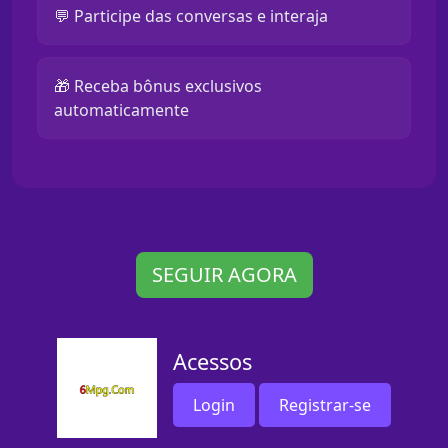
💬 Participe das conversas e interaja
🎁 Receba bônus exclusivos
automaticamente
SEGUIR AGORA
Acessos
Login
Registrar-se