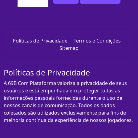
Políticas de Privacidade
Termos e Condições
Sitemap
Políticas de Privacidade
A 69B Com Plataforma valoriza a privacidade de seus
usuários e está empenhada em proteger todas as
informações pessoais fornecidas durante o uso de
nossos canais de comunicação. Todos os dados
coletados são utilizados exclusivamente para fins de
melhoria contínua da experiência de nossos jogadores.