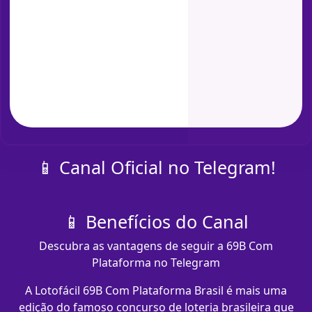
📱 Canal Oficial no Telegram!
📱 Benefícios do Canal
Descubra as vantagens de seguir a 69B Com
Plataforma no Telegram
A Lotofácil 69B Com Plataforma Brasil é mais uma
edição do famoso concurso de loteria brasileira que