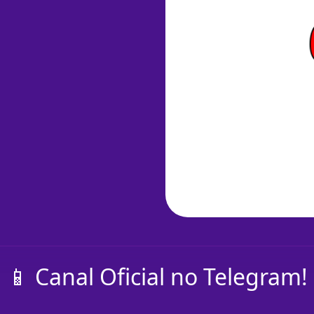
📱 Canal Oficial no Telegram!