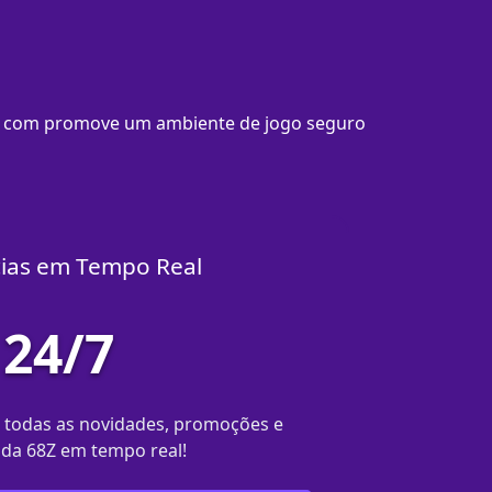
68Z com​ promove um ambiente de jogo seguro
cias em Tempo Real
24/7
e todas as novidades, promoções e
 da 68Z em tempo real!