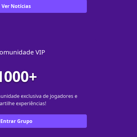
Ver Notícias
Comunidade VIP
1000+
unidade exclusiva de jogadores e
rtilhe experiências!
Entrar Grupo