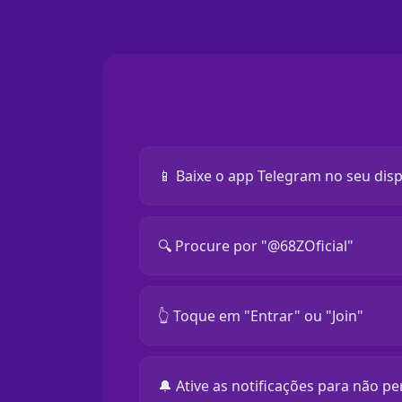
📱 Baixe o app Telegram no seu disp
🔍 Procure por "@68ZOficial"
👆 Toque em "Entrar" ou "Join"
🔔 Ative as notificações para não p