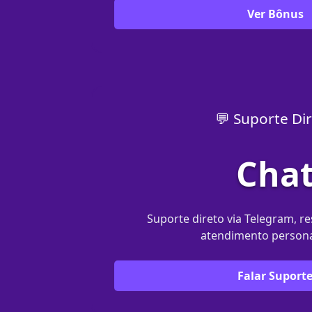
Ver Bônus
💬 Suporte Di
Cha
Suporte direto via Telegram, r
atendimento persona
Falar Suport