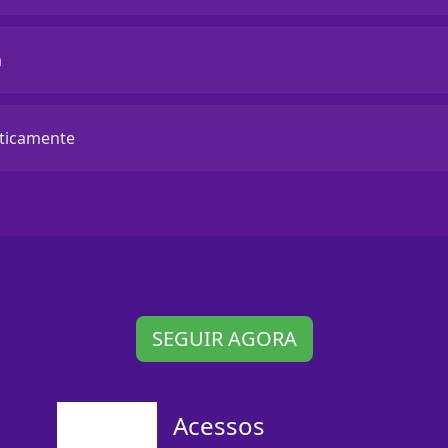
a
aticamente
SEGUIR AGORA
Acessos