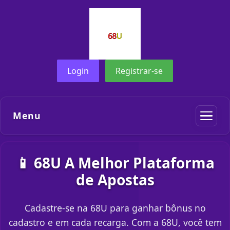
Login
Registrar-se
Menu
📱 68U A Melhor Plataforma
de Apostas
Cadastre-se na 68U para ganhar bônus no
cadastro e em cada recarga. Com a 68U, você tem