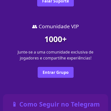
Falar Suporte
👥 Comunidade VIP
1000+
Junte-se a uma comunidade exclusiva de
jogadores e compartilhe experiências!
Entrar Grupo
📱 Como Seguir no Telegram