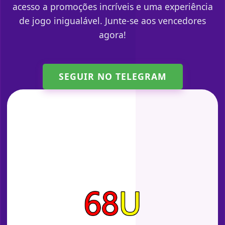
acesso a promoções incríveis e uma experiência
de jogo inigualável. Junte-se aos vencedores
agora!
SEGUIR NO TELEGRAM