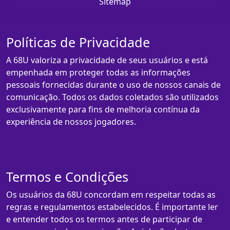
Sitemap
Políticas de Privacidade
A 68U valoriza a privacidade de seus usuários e está
empenhada em proteger todas as informações
pessoais fornecidas durante o uso de nossos canais de
comunicação. Todos os dados coletados são utilizados
exclusivamente para fins de melhoria contínua da
experiência de nossos jogadores.
Termos e Condições
Os usuários da 68U concordam em respeitar todas as
regras e regulamentos estabelecidos. É importante ler
e entender todos os termos antes de participar de