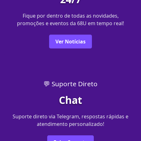
Fique por dentro de todas as novidades,
promoções e eventos da 68U em tempo real!
Ver Notícias
💬 Suporte Direto
Chat
Suporte direto via Telegram, respostas rápidas e
atendimento personalizado!