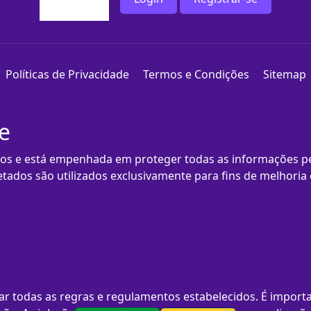
Políticas de Privacidade
Termos e Condições
Sitemap
de
rios e está empenhada em proteger todas as informações p
tados são utilizados exclusivamente para fins de melhoria
 todas as regras e regulamentos estabelecidos. É importa