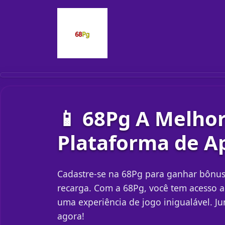
📱 68Pg A Melho
Plataforma de A
Cadastre-se na 68Pg para ganhar bônus
recarga. Com a 68Pg, você tem acesso a
uma experiência de jogo inigualável. J
agora!