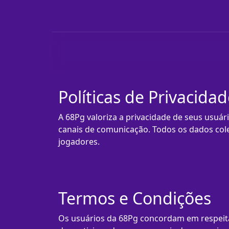
Políticas de Privacida
A 68Pg valoriza a privacidade de seus usuá
canais de comunicação. Todos os dados cole
jogadores.
Termos e Condições
Os usuários da 68Pg concordam em respeitar