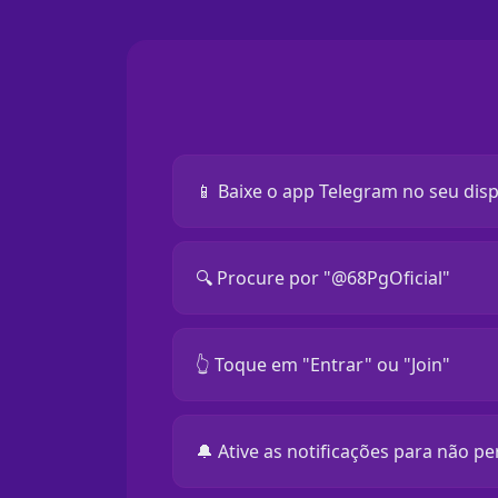
📱 Baixe o app Telegram no seu disp
🔍 Procure por "@68PgOficial"
👆 Toque em "Entrar" ou "Join"
🔔 Ative as notificações para não p