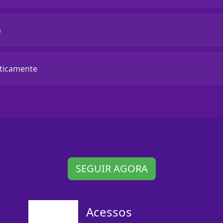
a
aticamente
SEGUIR AGORA
Acessos