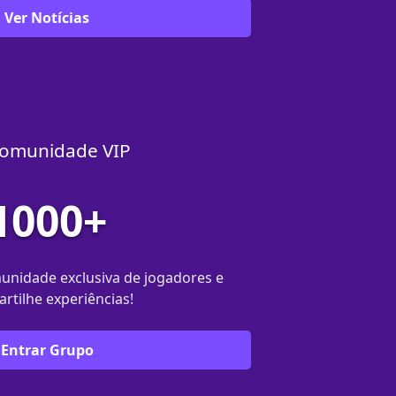
Ver Notícias
Comunidade VIP
1000+
unidade exclusiva de jogadores e
rtilhe experiências!
Entrar Grupo