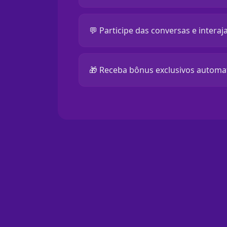
💬 Participe das conversas e interaj
🎁 Receba bônus exclusivos autom