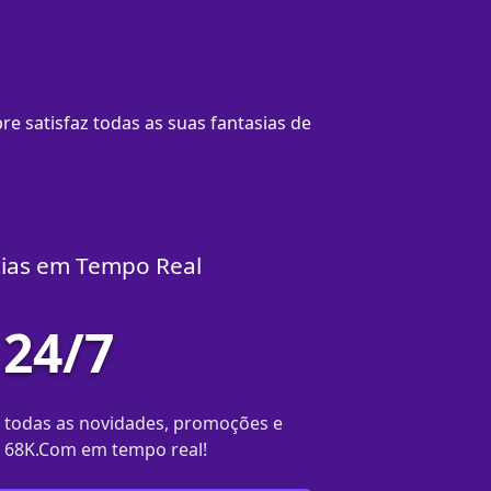
 satisfaz todas as suas fantasias de
cias em Tempo Real
24/7
e todas as novidades, promoções e
 68K.Com em tempo real!