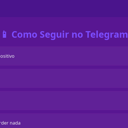
📱 Como Seguir no Telegram
ositivo
erder nada