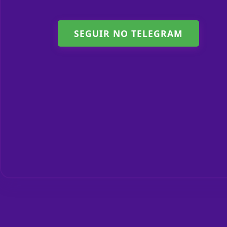
SEGUIR NO TELEGRAM