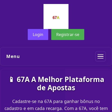
Login
Registrar-se
Menu
📱 67A A Melhor Plataforma
de Apostas
Cadastre-se na 67A para ganhar bônus no
cadastro e em cada recarga. Com a 67A, você tem