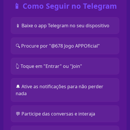
📱 Como Seguir no Telegram
📱 Baixe o app Telegram no seu dispositivo
🔍 Procure por "@678 Jogo APPOficial"
👆 Toque em "Entrar" ou "Join"
🔔 Ative as notificações para não perder
nada
💬 Participe das conversas e interaja