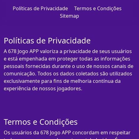
Políticas de Privacidade
Termos e Condições
Sitemap
Políticas de Privacidade
A 678 Jogo APP valoriza a privacidade de seus usuários
e está empenhada em proteger todas as informações
pessoais fornecidas durante o uso de nossos canais de
comunicação. Todos os dados coletados são utilizados
exclusivamente para fins de melhoria contínua da
experiência de nossos jogadores.
Termos e Condições
Os usuários da 678 Jogo APP concordam em respeitar