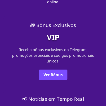
online.
🎁 Bônus Exclusivos
VIP
Receba bônus exclusivos do Telegram,
promoções especiais e códigos promocionais
únicos!
Ver Bônus
📢 Notícias em Tempo Real