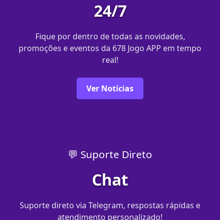
24/7
Fique por dentro de todas as novidades,
promoções e eventos da 678 Jogo APP em tempo
real!
Ver Notícias
💬 Suporte Direto
Chat
Suporte direto via Telegram, respostas rápidas e
atendimento personalizado!