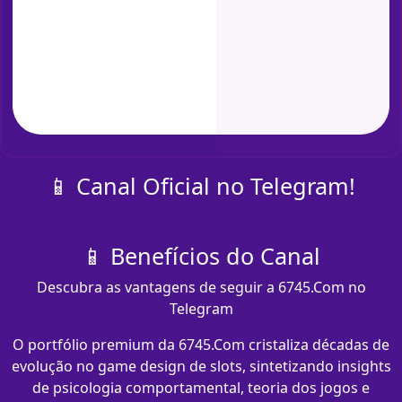
📱 Canal Oficial no Telegram!
📱 Benefícios do Canal
Descubra as vantagens de seguir a 6745.Com no
Telegram
O portfólio premium da 6745.Com cristaliza décadas de
evolução no game design de slots, sintetizando insights
de psicologia comportamental, teoria dos jogos e