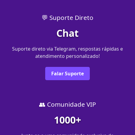
💬 Suporte Direto
Chat
Suporte direto via Telegram, respostas rápidas e
atendimento personalizado!
Falar Suporte
👥 Comunidade VIP
1000+