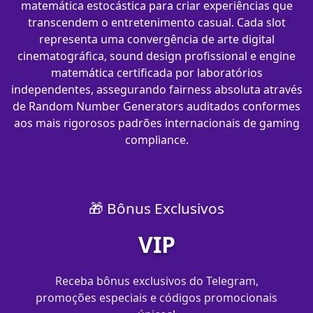
matemática estocástica para criar experiências que
transcendem o entretenimento casual. Cada slot
representa uma convergência de arte digital
cinematográfica, sound design profissional e engine
matemática certificada por laboratórios
independentes, assegurando fairness absoluta através
de Random Number Generators auditados conformes
aos mais rigorosos padrões internacionais de gaming
compliance.
🎁 Bônus Exclusivos
VIP
Receba bônus exclusivos do Telegram,
promoções especiais e códigos promocionais