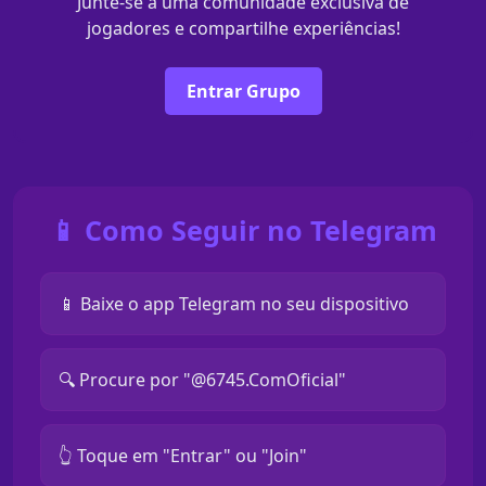
Junte-se a uma comunidade exclusiva de
jogadores e compartilhe experiências!
Entrar Grupo
📱 Como Seguir no Telegram
📱 Baixe o app Telegram no seu dispositivo
🔍 Procure por "@6745.ComOficial"
👆 Toque em "Entrar" ou "Join"