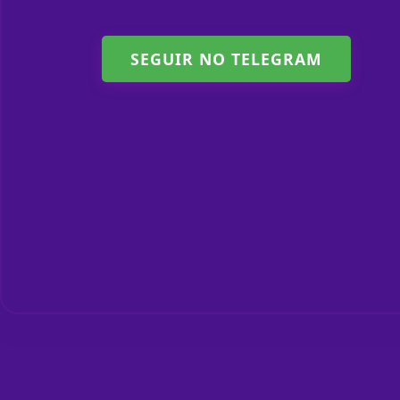
SEGUIR NO TELEGRAM