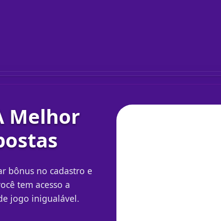
A Melhor
postas
ar bônus no cadastro e
você tem acesso a
e jogo inigualável.