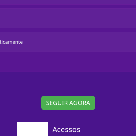
a
aticamente
SEGUIR AGORA
Acessos