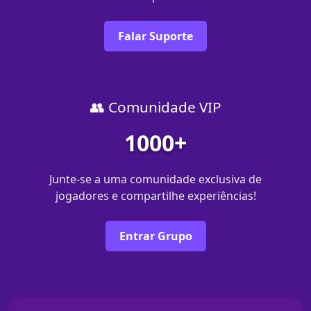
Falar Suporte
👥 Comunidade VIP
1000+
Junte-se a uma comunidade exclusiva de
jogadores e compartilhe experiências!
Entrar Grupo