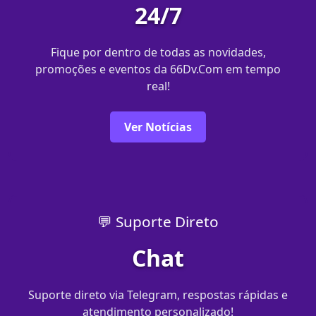
24/7
Fique por dentro de todas as novidades,
promoções e eventos da 66Dv.Com em tempo
real!
Ver Notícias
💬 Suporte Direto
Chat
Suporte direto via Telegram, respostas rápidas e
atendimento personalizado!