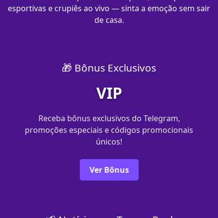
esportivas e crupiês ao vivo — sinta a emoção sem sair
de casa.
🎁 Bônus Exclusivos
VIP
Receba bônus exclusivos do Telegram,
promoções especiais e códigos promocionais
únicos!
Ver Bônus