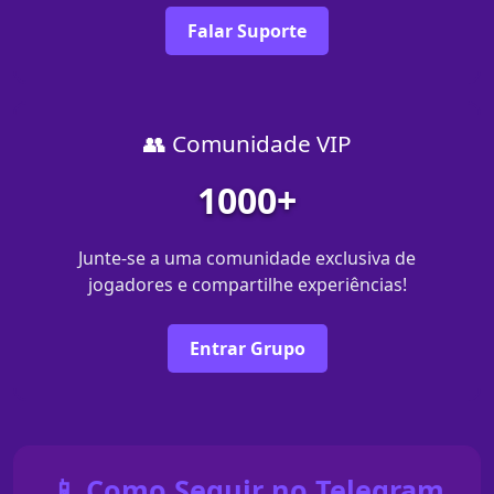
Falar Suporte
👥 Comunidade VIP
1000+
Junte-se a uma comunidade exclusiva de
jogadores e compartilhe experiências!
Entrar Grupo
📱 Como Seguir no Telegram