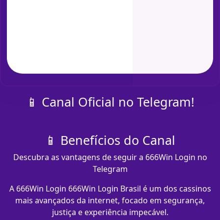
📱 Canal Oficial no Telegram!
📱 Benefícios do Canal
Descubra as vantagens de seguir a 666Win Login no
Telegram
A 666Win Login 666Win Login Brasil é um dos cassinos
mais avançados da internet, focado em segurança,
justiça e experiência impecável.