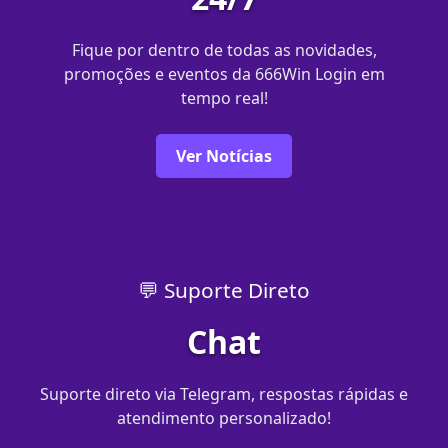
Fique por dentro de todas as novidades,
promoções e eventos da 666Win Login em
tempo real!
Ver Notícias
💬 Suporte Direto
Chat
Suporte direto via Telegram, respostas rápidas e
atendimento personalizado!