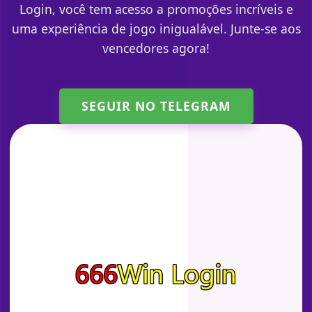
Login, você tem acesso a promoções incríveis e
uma experiência de jogo inigualável. Junte-se aos
vencedores agora!
SEGUIR NO TELEGRAM