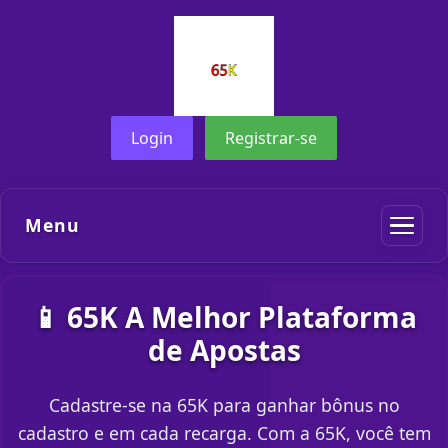
Login
Registrar-se
Menu
📱 65K A Melhor Plataforma
de Apostas
Cadastre-se na 65K para ganhar bônus no
cadastro e em cada recarga. Com a 65K, você tem