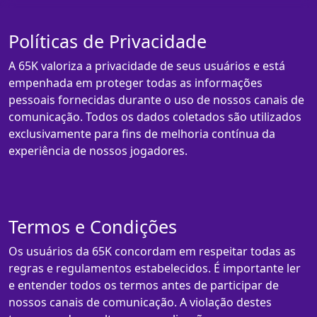
Políticas de Privacidade
A 65K valoriza a privacidade de seus usuários e está
empenhada em proteger todas as informações
pessoais fornecidas durante o uso de nossos canais de
comunicação. Todos os dados coletados são utilizados
exclusivamente para fins de melhoria contínua da
experiência de nossos jogadores.
Termos e Condições
Os usuários da 65K concordam em respeitar todas as
regras e regulamentos estabelecidos. É importante ler
e entender todos os termos antes de participar de
nossos canais de comunicação. A violação destes