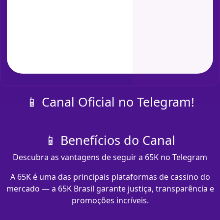
📱 Canal Oficial no Telegram!
📱 Benefícios do Canal
Descubra as vantagens de seguir a 65K no Telegram
A 65K é uma das principais plataformas de cassino do
mercado — a 65K Brasil garante justiça, transparência e
promoções incríveis.