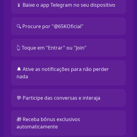
📱 Baixe o app Telegram no seu dispositivo
🔍 Procure por "@65KOficial"
👆 Toque em "Entrar" ou "Join"
🔔 Ative as notificações para não perder
nada
💬 Participe das conversas e interaja
🎁 Receba bônus exclusivos
automaticamente