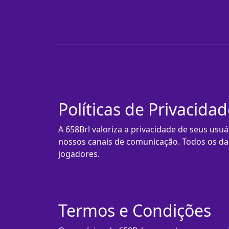
Políticas de Privacida
A 658Brl valoriza a privacidade de seus us
nossos canais de comunicação. Todos os dad
jogadores.
Termos e Condições