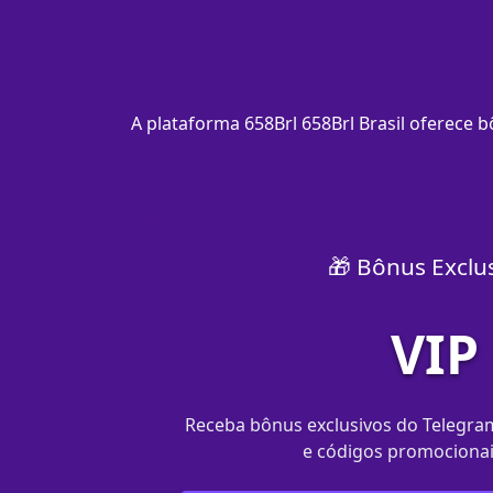
A plataforma 658Brl 658Brl Brasil oferece
🎁 Bônus Exclu
VIP
Receba bônus exclusivos do Telegra
e códigos promocionai