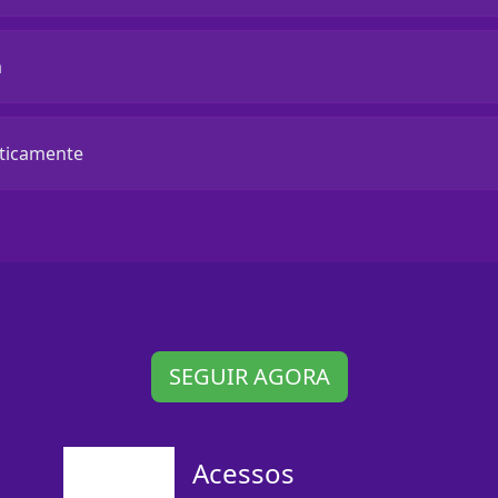
a
aticamente
SEGUIR AGORA
Acessos