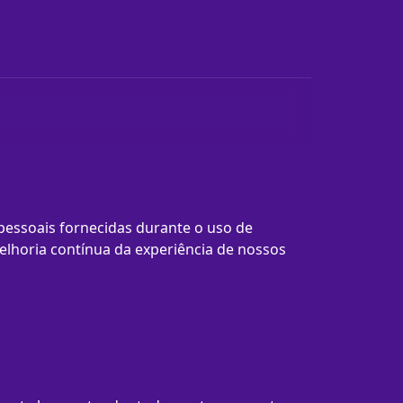
pessoais fornecidas durante o uso de
elhoria contínua da experiência de nossos