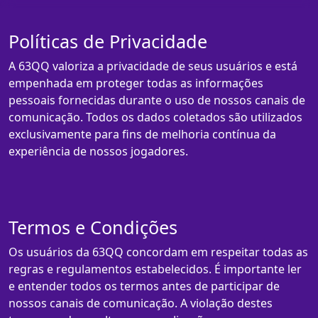
Políticas de Privacidade
A 63QQ valoriza a privacidade de seus usuários e está
empenhada em proteger todas as informações
pessoais fornecidas durante o uso de nossos canais de
comunicação. Todos os dados coletados são utilizados
exclusivamente para fins de melhoria contínua da
experiência de nossos jogadores.
Termos e Condições
Os usuários da 63QQ concordam em respeitar todas as
regras e regulamentos estabelecidos. É importante ler
e entender todos os termos antes de participar de
nossos canais de comunicação. A violação destes