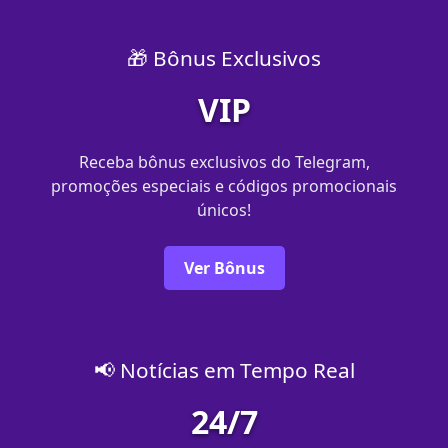
🎁 Bônus Exclusivos
VIP
Receba bônus exclusivos do Telegram,
promoções especiais e códigos promocionais
únicos!
Ver Bônus
📢 Notícias em Tempo Real
24/7