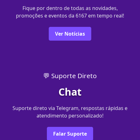
Fique por dentro de todas as novidades,
promoções e eventos da 6167 em tempo real!
Ver Notícias
💬 Suporte Direto
Chat
Suporte direto via Telegram, respostas rápidas e
atendimento personalizado!
Falar Suporte