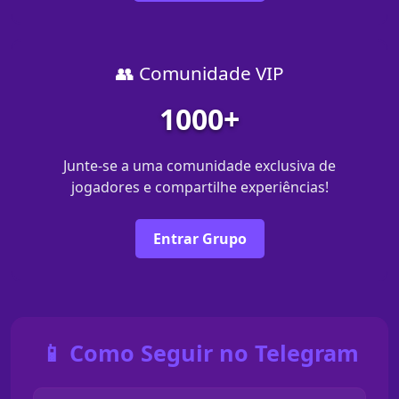
👥 Comunidade VIP
1000+
Junte-se a uma comunidade exclusiva de
jogadores e compartilhe experiências!
Entrar Grupo
📱 Como Seguir no Telegram