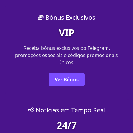
🎁 Bônus Exclusivos
VIP
Receba bônus exclusivos do Telegram,
promoções especiais e códigos promocionais
únicos!
Ver Bônus
📢 Notícias em Tempo Real
24/7