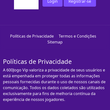
Login
Registrar-se
Políticas de Privacidade
Termos e Condições
Sitemap
Políticas de Privacidade
A 600Jogo Vip valoriza a privacidade de seus usuários e
está empenhada em proteger todas as informações
pessoais fornecidas durante o uso de nossos canais de
comunicação. Todos os dados coletados são utilizados
exclusivamente para fins de melhoria contínua da
experiência de nossos jogadores.