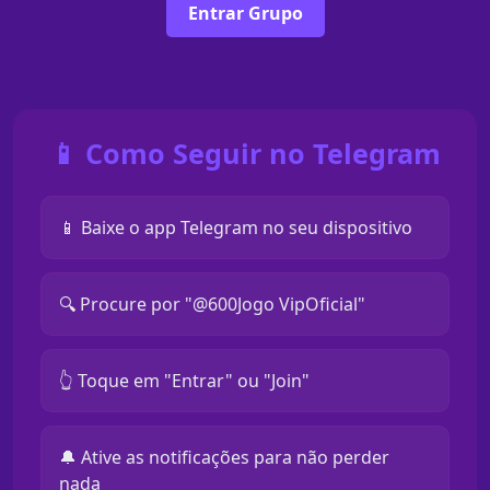
Entrar Grupo
📱 Como Seguir no Telegram
📱 Baixe o app Telegram no seu dispositivo
🔍 Procure por "@600Jogo VipOficial"
👆 Toque em "Entrar" ou "Join"
🔔 Ative as notificações para não perder
nada