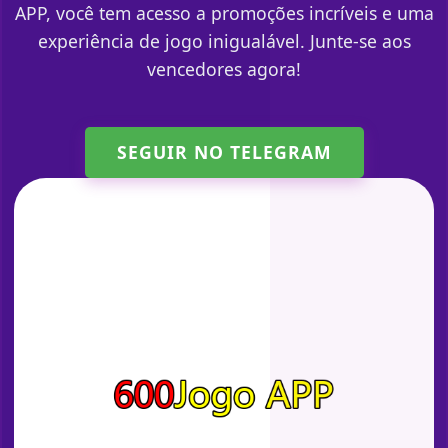
APP, você tem acesso a promoções incríveis e uma
experiência de jogo inigualável. Junte-se aos
vencedores agora!
SEGUIR NO TELEGRAM