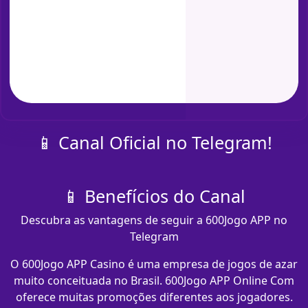
📱 Canal Oficial no Telegram!
📱 Benefícios do Canal
Descubra as vantagens de seguir a 600Jogo APP no
Telegram
O 600Jogo APP Casino é uma empresa de jogos de azar
muito conceituada no Brasil. 600Jogo APP Online Com
oferece muitas promoções diferentes aos jogadores.