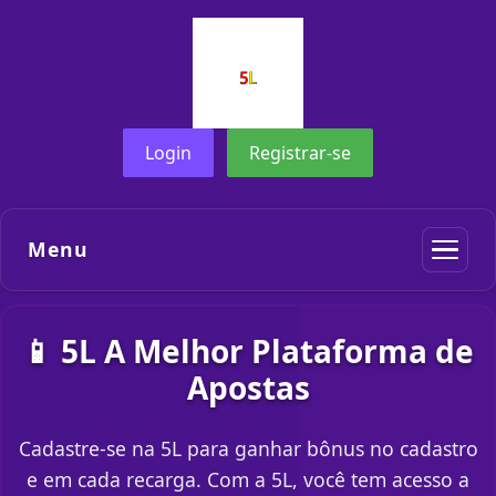
Login
Registrar-se
Menu
📱 5L A Melhor Plataforma de
Apostas
Cadastre-se na 5L para ganhar bônus no cadastro
e em cada recarga. Com a 5L, você tem acesso a