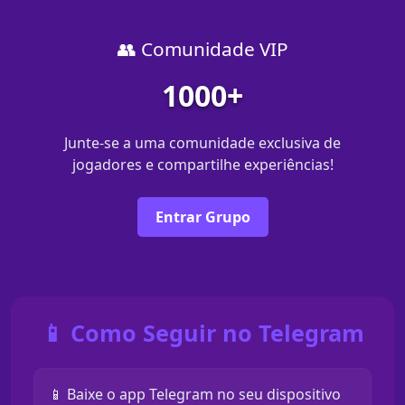
👥 Comunidade VIP
1000+
Junte-se a uma comunidade exclusiva de
jogadores e compartilhe experiências!
Entrar Grupo
📱 Como Seguir no Telegram
📱 Baixe o app Telegram no seu dispositivo