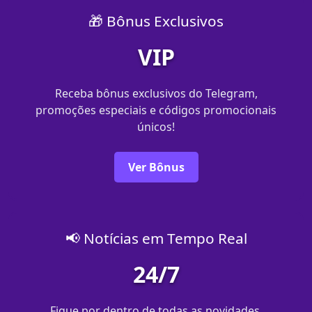
🎁 Bônus Exclusivos
VIP
Receba bônus exclusivos do Telegram,
promoções especiais e códigos promocionais
únicos!
Ver Bônus
📢 Notícias em Tempo Real
24/7
Fique por dentro de todas as novidades,