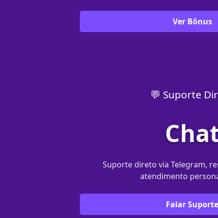
Ver Bônus
💬 Suporte Di
Cha
Suporte direto via Telegram, r
atendimento persona
Falar Suport