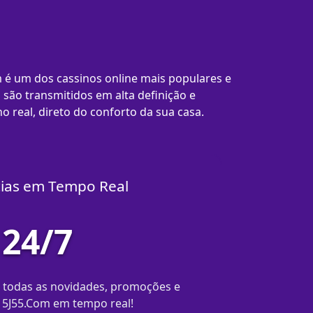
​ é um dos cassinos online mais populares e
 são transmitidos em alta definição e
 real, direto do conforto da sua casa.
cias em Tempo Real
24/7
e todas as novidades, promoções e
 5J55.Com em tempo real!