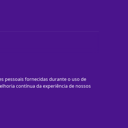
es pessoais fornecidas durante o uso de
elhoria contínua da experiência de nossos