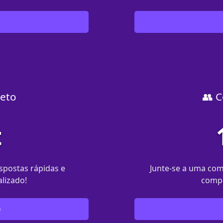
reto
👥 
t
espostas rápidas e
Junte-se a uma com
lizado!
compa
e