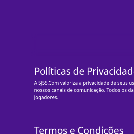
Políticas de Privacida
A 5J55.Com valoriza a privacidade de seus 
nossos canais de comunicação. Todos os dad
jogadores.
Termos e Condições