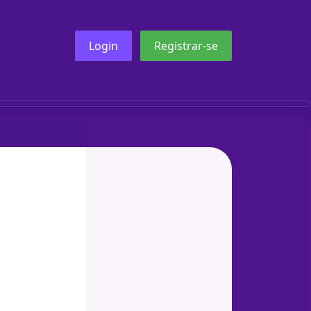
Login
Registrar-se