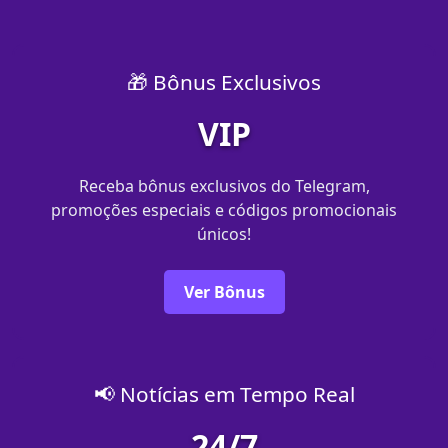
🎁 Bônus Exclusivos
VIP
Receba bônus exclusivos do Telegram,
promoções especiais e códigos promocionais
únicos!
Ver Bônus
📢 Notícias em Tempo Real
24/7