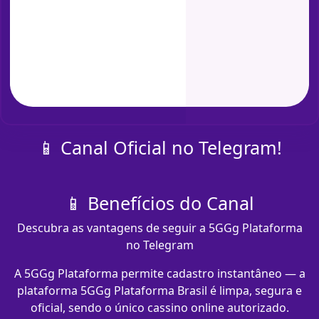
📱 Canal Oficial no Telegram!
📱 Benefícios do Canal
Descubra as vantagens de seguir a 5GGg Plataforma
no Telegram
A 5GGg Plataforma permite cadastro instantâneo — a
plataforma 5GGg Plataforma Brasil é limpa, segura e
oficial, sendo o único cassino online autorizado.