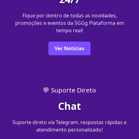
Fique por dentro de todas as novidades,
promoções e eventos da 5GGg Plataforma em
tempo real!
Ver Notícias
💬 Suporte Direto
Chat
Suporte direto via Telegram, respostas rápidas e
atendimento personalizado!