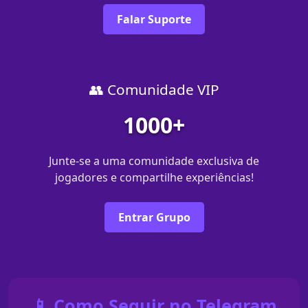
Falar Suporte
👥 Comunidade VIP
1000+
Junte-se a uma comunidade exclusiva de
jogadores e compartilhe experiências!
Entrar Grupo
📱 Como Seguir no Telegram