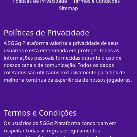
Políticas de Privacidade
Termos e Condições
Sitemap
Políticas de Privacidade
A 5GGg Plataforma valoriza a privacidade de seus
usuários e está empenhada em proteger todas as
informações pessoais fornecidas durante o uso de
nossos canais de comunicação. Todos os dados
coletados são utilizados exclusivamente para fins de
melhoria contínua da experiência de nossos jogadores.
Termos e Condições
Os usuários da 5GGg Plataforma concordam em
respeitar todas as regras e regulamentos