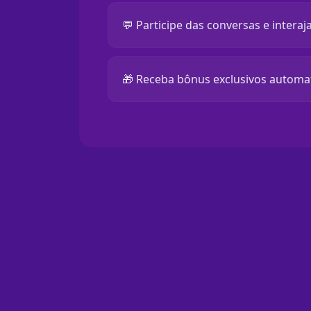
💬 Participe das conversas e interaj
🎁 Receba bônus exclusivos autom