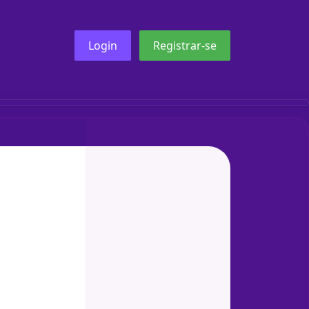
Login
Registrar-se