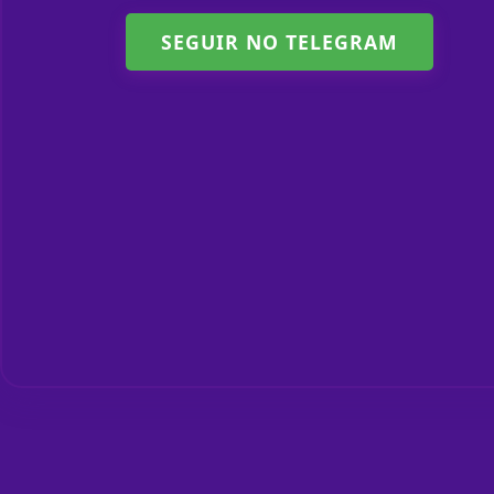
SEGUIR NO TELEGRAM