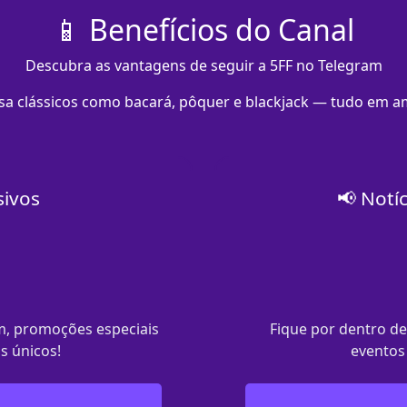
📱 Benefícios do Canal
Descubra as vantagens de seguir a 5FF no Telegram
esa clássicos como bacará, pôquer e blackjack — tudo em amb
sivos
📢 Notí
m, promoções especiais
Fique por dentro d
s únicos!
eventos