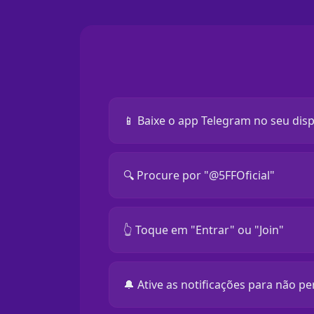
📱 Baixe o app Telegram no seu disp
🔍 Procure por "@5FFOficial"
👆 Toque em "Entrar" ou "Join"
🔔 Ative as notificações para não p