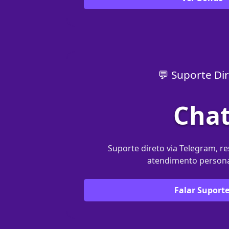
💬 Suporte Di
Cha
Suporte direto via Telegram, r
atendimento persona
Falar Suport