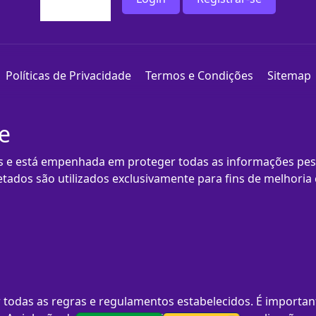
Políticas de Privacidade
Termos e Condições
Sitemap
de
ios e está empenhada em proteger todas as informações pe
tados são utilizados exclusivamente para fins de melhoria
todas as regras e regulamentos estabelecidos. É important