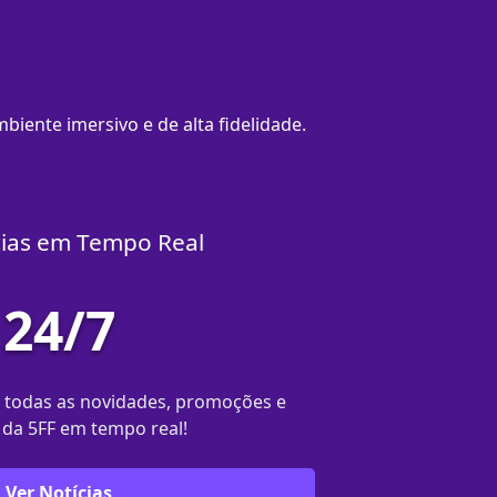
iente imersivo e de alta fidelidade.
cias em Tempo Real
24/7
e todas as novidades, promoções e
 da 5FF em tempo real!
Ver Notícias