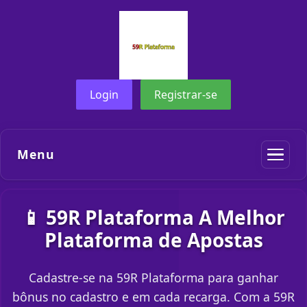
Login
Registrar-se
Menu
📱 59R Plataforma A Melhor
Plataforma de Apostas
Cadastre-se na 59R Plataforma para ganhar
bônus no cadastro e em cada recarga. Com a 59R