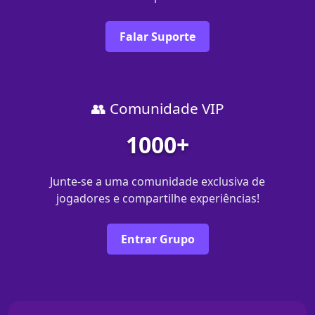
Falar Suporte
👥 Comunidade VIP
1000+
Junte-se a uma comunidade exclusiva de
jogadores e compartilhe experiências!
Entrar Grupo