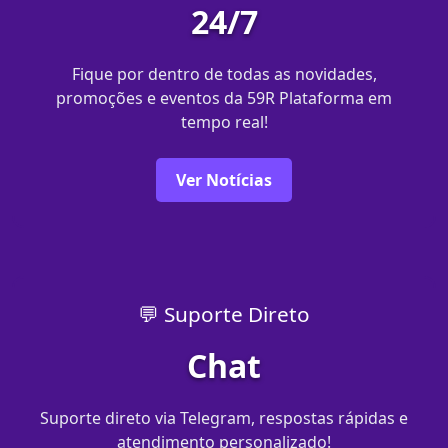
24/7
Fique por dentro de todas as novidades,
promoções e eventos da 59R Plataforma em
tempo real!
Ver Notícias
💬 Suporte Direto
Chat
Suporte direto via Telegram, respostas rápidas e
atendimento personalizado!