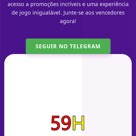
acesso a promoções incríveis e uma experiência
de jogo inigualável. Junte-se aos vencedores
agora!
SEGUIR NO TELEGRAM