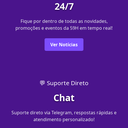
24/7
Fique por dentro de todas as novidades,
promoções e eventos da 59H em tempo real!
Ver Notícias
💬 Suporte Direto
Chat
Suporte direto via Telegram, respostas rápidas e
atendimento personalizado!