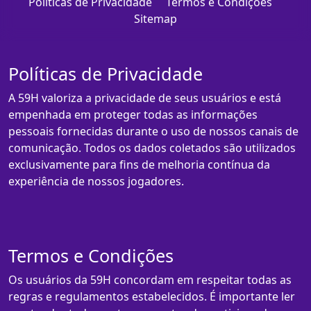
Políticas de Privacidade
Termos e Condições
Sitemap
Políticas de Privacidade
A 59H valoriza a privacidade de seus usuários e está
empenhada em proteger todas as informações
pessoais fornecidas durante o uso de nossos canais de
comunicação. Todos os dados coletados são utilizados
exclusivamente para fins de melhoria contínua da
experiência de nossos jogadores.
Termos e Condições
Os usuários da 59H concordam em respeitar todas as
regras e regulamentos estabelecidos. É importante ler