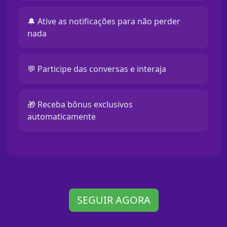
🔔 Ative as notificações para não perder
nada
💬 Participe das conversas e interaja
🎁 Receba bônus exclusivos
automaticamente
SEGUIR AGORA