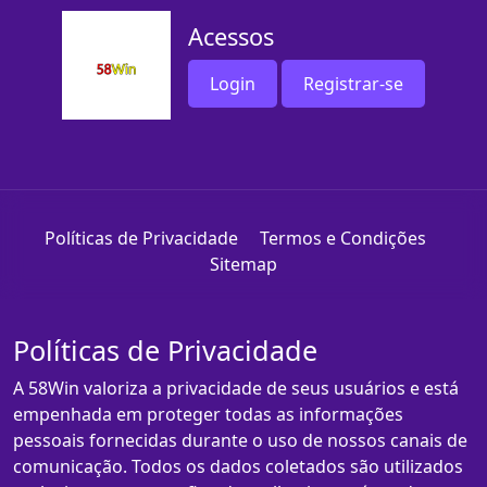
Acessos
Login
Registrar-se
Políticas de Privacidade
Termos e Condições
Sitemap
Políticas de Privacidade
A 58Win valoriza a privacidade de seus usuários e está
empenhada em proteger todas as informações
pessoais fornecidas durante o uso de nossos canais de
comunicação. Todos os dados coletados são utilizados