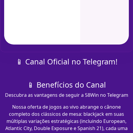
📱 Canal Oficial no Telegram!
📱 Benefícios do Canal
Descubra as vantagens de seguir a 58Win no Telegram
Nossa oferta de jogos ao vivo abrange o cânone
completo dos clássicos de mesa: blackjack em suas
múltiplas variações estratégicas (incluindo European,
Atlantic City, Double Exposure e Spanish 21), cada uma