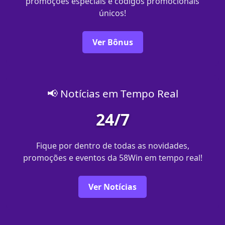
promoções especiais e códigos promocionais
únicos!
Ver Bônus
📢 Notícias em Tempo Real
24/7
Fique por dentro de todas as novidades,
promoções e eventos da 58Win em tempo real!
Ver Notícias