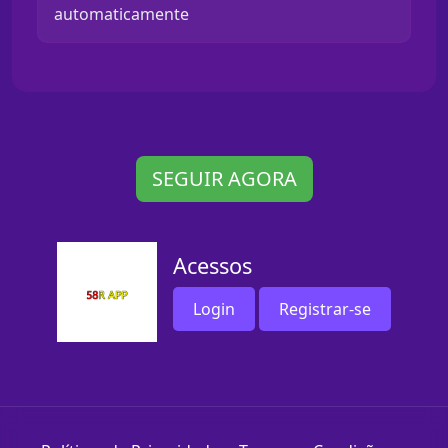
automaticamente
SEGUIR AGORA
Acessos
Login
Registrar-se