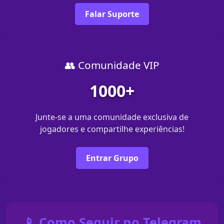
Falar Suporte
👥 Comunidade VIP
1000+
Junte-se a uma comunidade exclusiva de
jogadores e compartilhe experiências!
Entrar Grupo
📱 Como Seguir no Telegram