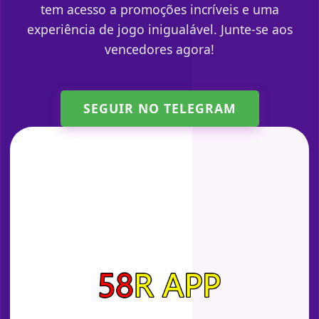
tem acesso a promoções incríveis e uma
experiência de jogo inigualável. Junte-se aos
vencedores agora!
SEGUIR NO TELEGRAM