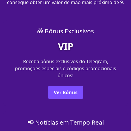
consegue obter um valor de mão mais próximo de 9.
🎁 Bônus Exclusivos
VIP
Receba bônus exclusivos do Telegram,
promoções especiais e códigos promocionais
únicos!
Ver Bônus
📢 Notícias em Tempo Real