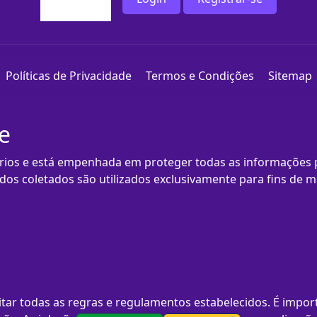
Políticas de Privacidade
Termos e Condições
Sitemap
de
uários e está empenhada em proteger todas as informações 
os coletados são utilizados exclusivamente para fins de m
ar todas as regras e regulamentos estabelecidos. É import