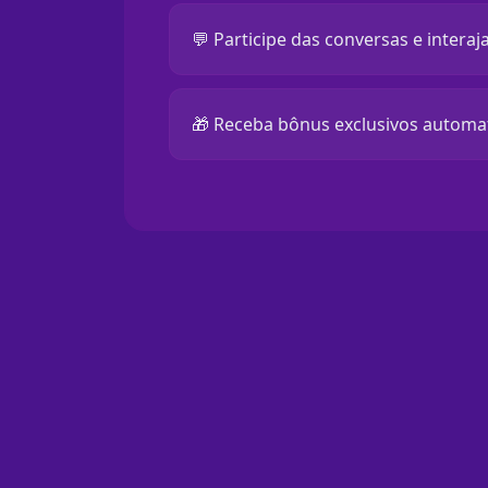
💬 Participe das conversas e interaj
🎁 Receba bônus exclusivos autom