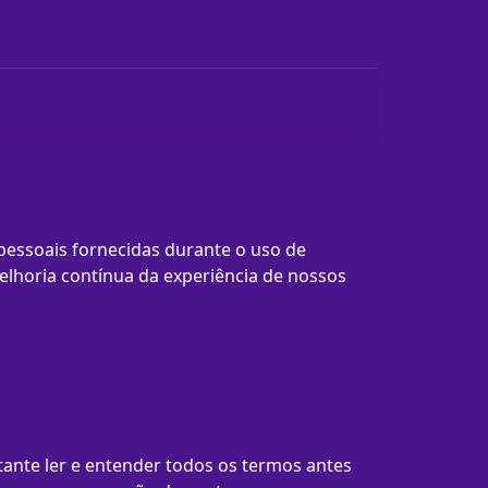
pessoais fornecidas durante o uso de
elhoria contínua da experiência de nossos
ante ler e entender todos os termos antes