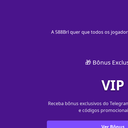
A 588Brl quer que todos os jogador
🎁 Bônus Exclu
VIP
Receba bônus exclusivos do Telegra
e códigos promocionai
Ver Bônus