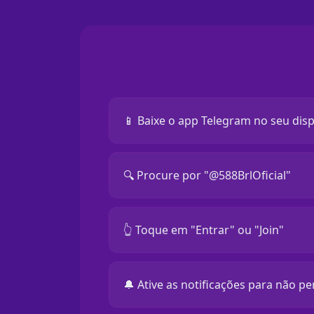
📱 Baixe o app Telegram no seu disp
🔍 Procure por "@588BrlOficial"
👆 Toque em "Entrar" ou "Join"
🔔 Ative as notificações para não p