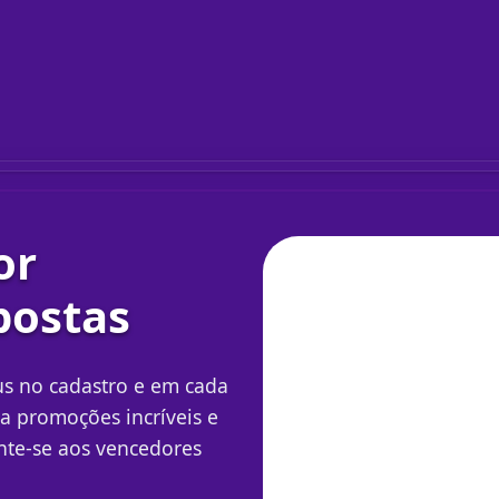
or
postas
us no cadastro e em cada
a promoções incríveis e
unte-se aos vencedores