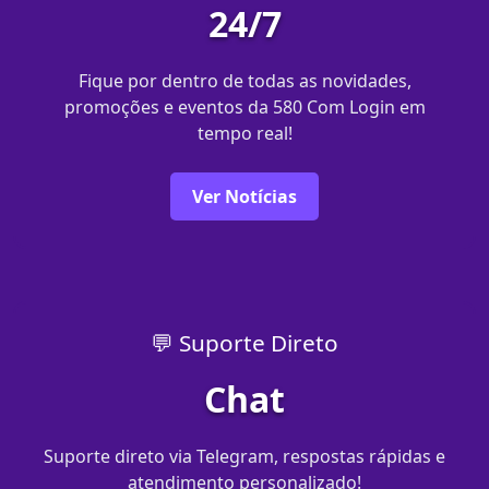
24/7
Fique por dentro de todas as novidades,
promoções e eventos da 580 Com Login em
tempo real!
Ver Notícias
💬 Suporte Direto
Chat
Suporte direto via Telegram, respostas rápidas e
atendimento personalizado!