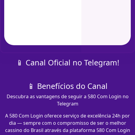
📱 Canal Oficial no Telegram!
📱 Benefícios do Canal
Descubra as vantagens de seguir a 580 Com Login no
Telegram
A 580 Com Login oferece serviço de excelência 24h por
dia — sempre com o compromisso de ser o melhor
cassino do Brasil através da plataforma 580 Com Login