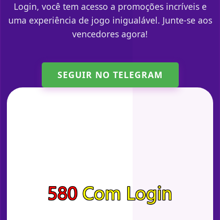
Login, você tem acesso a promoções incríveis e
uma experiência de jogo inigualável. Junte-se aos
vencedores agora!
SEGUIR NO TELEGRAM