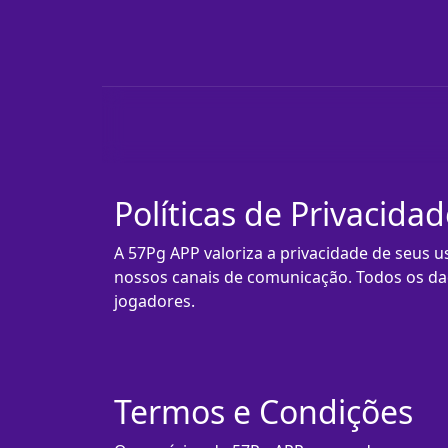
Políticas de Privacida
A 57Pg APP valoriza a privacidade de seus 
nossos canais de comunicação. Todos os dad
jogadores.
Termos e Condições