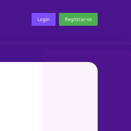
Login
Registrar-se