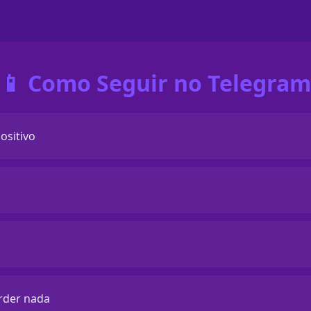
📱 Como Seguir no Telegram
ositivo
erder nada