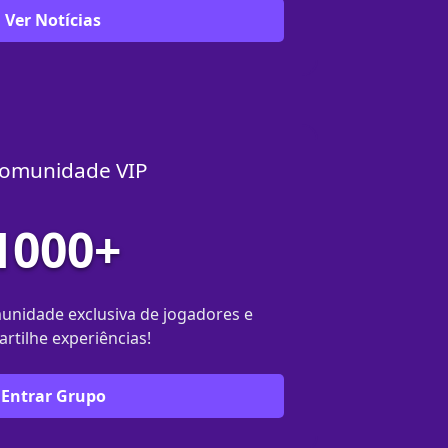
Ver Notícias
Comunidade VIP
1000+
unidade exclusiva de jogadores e
rtilhe experiências!
Entrar Grupo