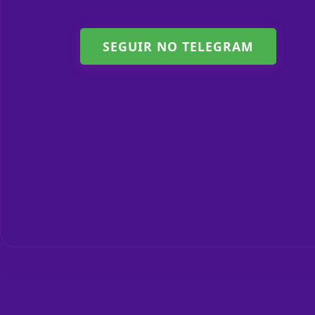
SEGUIR NO TELEGRAM