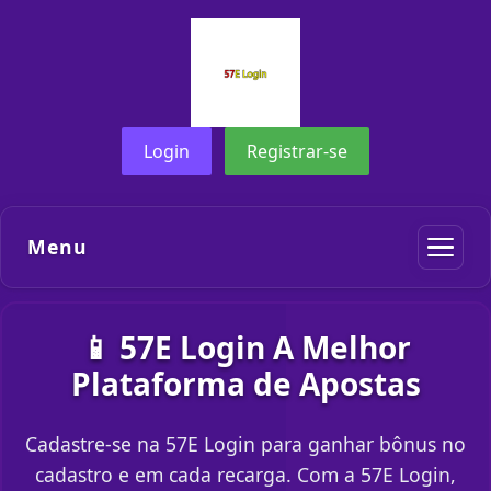
Login
Registrar-se
Menu
📱 57E Login A Melhor
Plataforma de Apostas
Cadastre-se na 57E Login para ganhar bônus no
cadastro e em cada recarga. Com a 57E Login,