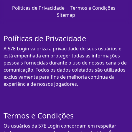
Políticas de Privacidade
Termos e Condições
Sitemap
Políticas de Privacidade
A 57E Login valoriza a privacidade de seus usuários e
está empenhada em proteger todas as informações
pessoais fornecidas durante o uso de nossos canais de
comunicação. Todos os dados coletados são utilizados
exclusivamente para fins de melhoria contínua da
experiência de nossos jogadores.
Termos e Condições
Os usuários da 57E Login concordam em respeitar