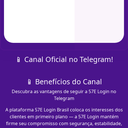
📱 Canal Oficial no Telegram!
📱 Benefícios do Canal
Descubra as vantagens de seguir a 57E Login no
Telegram
A plataforma 57E Login Brasil coloca os interesses dos
clientes em primeiro plano — a 57E Login mantém
firme seu compromisso com segurança, estabilidade,