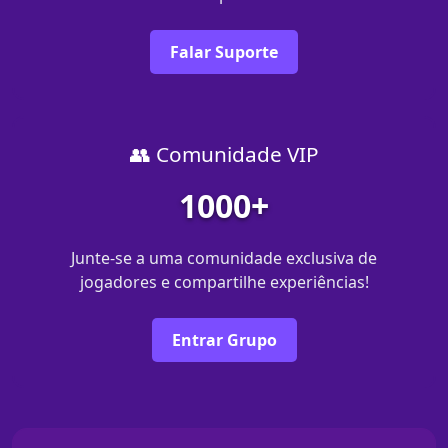
Falar Suporte
👥 Comunidade VIP
1000+
Junte-se a uma comunidade exclusiva de
jogadores e compartilhe experiências!
Entrar Grupo