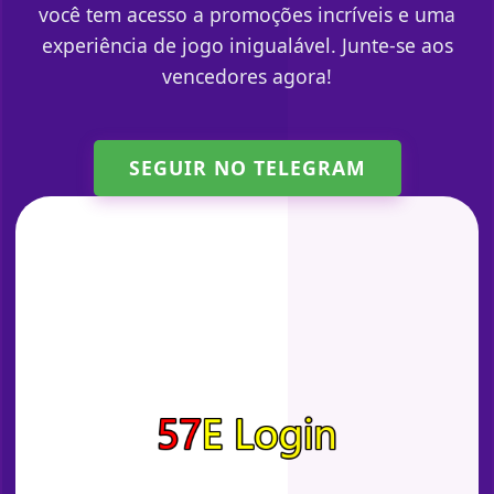
você tem acesso a promoções incríveis e uma
experiência de jogo inigualável. Junte-se aos
vencedores agora!
SEGUIR NO TELEGRAM