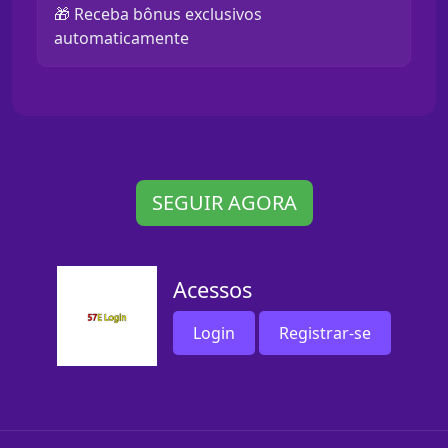
🎁 Receba bônus exclusivos
automaticamente
SEGUIR AGORA
Acessos
Login
Registrar-se