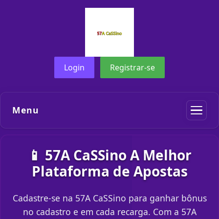
Login
Registrar-se
Menu
📱 57A CaSSino A Melhor
Plataforma de Apostas
Cadastre-se na 57A CaSSino para ganhar bônus
no cadastro e em cada recarga. Com a 57A