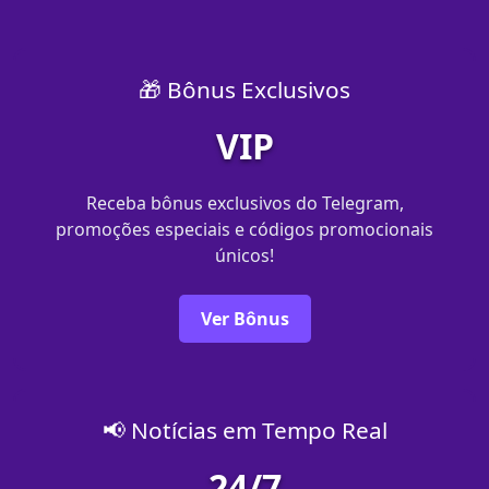
🎁 Bônus Exclusivos
VIP
Receba bônus exclusivos do Telegram,
promoções especiais e códigos promocionais
únicos!
Ver Bônus
📢 Notícias em Tempo Real
24/7