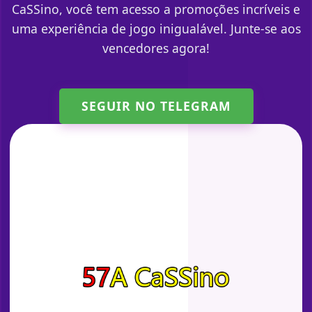
CaSSino, você tem acesso a promoções incríveis e
uma experiência de jogo inigualável. Junte-se aos
vencedores agora!
SEGUIR NO TELEGRAM