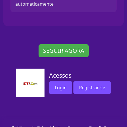
automaticamente
SEGUIR AGORA
Acessos
Login
Registrar-se