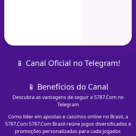
📱 Canal Oficial no Telegram!
📱 Benefícios do Canal
Descubra as vantagens de seguir a 5787.Com no
Telegram
Como líder em apostas e cassinos online no Brasil, a
5787.Com 5787.Com Brasil reúne jogos diversificados e
promoções personalizadas para cada jogador.