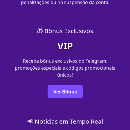
penalizações ou na suspensão da conta.
🎁 Bônus Exclusivos
VIP
Receba bônus exclusivos do Telegram,
promoções especiais e códigos promocionais
únicos!
Ver Bônus
📢 Notícias em Tempo Real