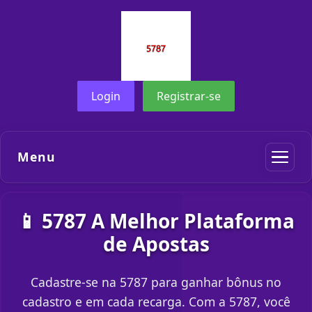
Login
Registrar-se
Menu
📱 5787 A Melhor Plataforma
de Apostas
Cadastre-se na 5787 para ganhar bônus no
cadastro e em cada recarga. Com a 5787, você