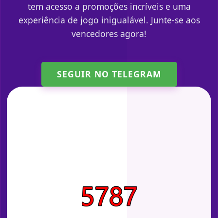
tem acesso a promoções incríveis e uma
experiência de jogo inigualável. Junte-se aos
vencedores agora!
SEGUIR NO TELEGRAM