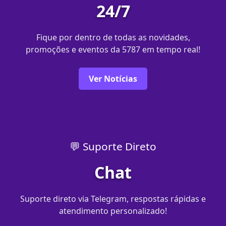
24/7
Fique por dentro de todas as novidades,
promoções e eventos da 5787 em tempo real!
Ver Notícias
💬 Suporte Direto
Chat
Suporte direto via Telegram, respostas rápidas e
atendimento personalizado!