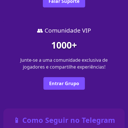
Falar Suporte
👥 Comunidade VIP
1000+
Junte-se a uma comunidade exclusiva de
jogadores e compartilhe experiências!
Entrar Grupo
📱 Como Seguir no Telegram