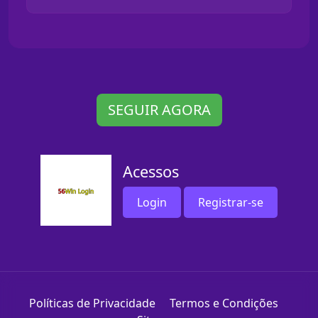
SEGUIR AGORA
Acessos
Login
Registrar-se
Políticas de Privacidade
Termos e Condições