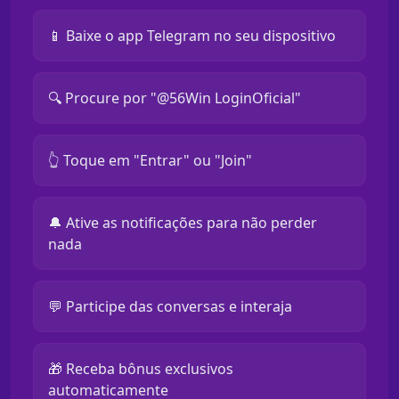
📱 Baixe o app Telegram no seu dispositivo
🔍 Procure por "@56Win LoginOficial"
👆 Toque em "Entrar" ou "Join"
🔔 Ative as notificações para não perder
nada
💬 Participe das conversas e interaja
🎁 Receba bônus exclusivos
automaticamente