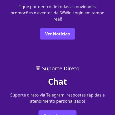
Fique por dentro de todas as novidades,
promoções e eventos da 56Win Login em tempo
real!
Ver Notícias
💬 Suporte Direto
Chat
Suporte direto via Telegram, respostas rápidas e
atendimento personalizado!