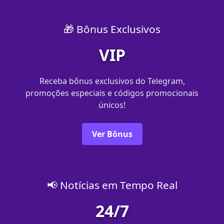
🎁 Bônus Exclusivos
VIP
Receba bônus exclusivos do Telegram,
promoções especiais e códigos promocionais
únicos!
Ver Bônus
📢 Notícias em Tempo Real
24/7