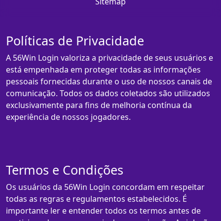
Sitemap
Políticas de Privacidade
A 56Win Login valoriza a privacidade de seus usuários e
está empenhada em proteger todas as informações
pessoais fornecidas durante o uso de nossos canais de
comunicação. Todos os dados coletados são utilizados
exclusivamente para fins de melhoria contínua da
experiência de nossos jogadores.
Termos e Condições
Os usuários da 56Win Login concordam em respeitar
todas as regras e regulamentos estabelecidos. É
importante ler e entender todos os termos antes de