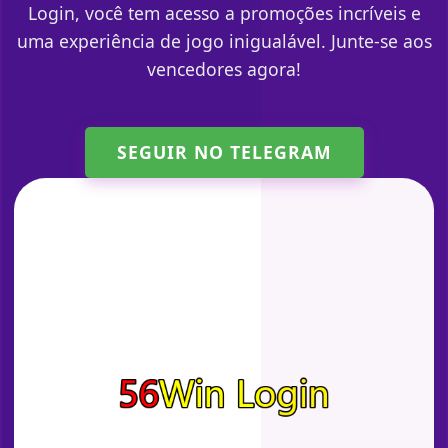
Login, você tem acesso a promoções incríveis e
uma experiência de jogo inigualável. Junte-se aos
vencedores agora!
SEGUIR NO TELEGRAM