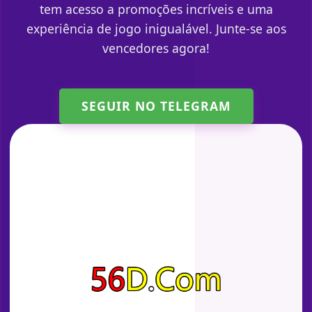
tem acesso a promoções incríveis e uma
experiência de jogo inigualável. Junte-se aos
vencedores agora!
SEGUIR NO TELEGRAM