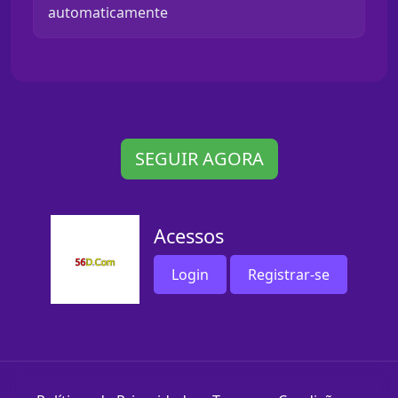
automaticamente
SEGUIR AGORA
Acessos
Login
Registrar-se