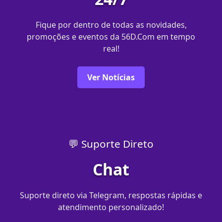
Fique por dentro de todas as novidades,
promoções e eventos da 56D.Com em tempo
real!
Ver Notícias
💬 Suporte Direto
Chat
Suporte direto via Telegram, respostas rápidas e
atendimento personalizado!