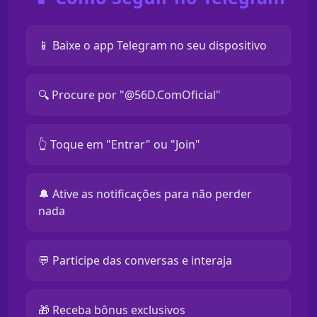
📱 Baixe o app Telegram no seu dispositivo
🔍 Procure por "@56D.ComOficial"
👆 Toque em "Entrar" ou "Join"
🔔 Ative as notificações para não perder
nada
💬 Participe das conversas e interaja
🎁 Receba bônus exclusivos