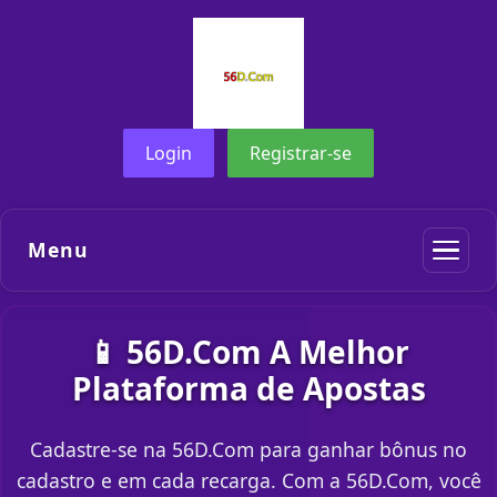
Login
Registrar-se
Menu
📱 56D.Com A Melhor
Plataforma de Apostas
Cadastre-se na 56D.Com para ganhar bônus no
cadastro e em cada recarga. Com a 56D.Com, você