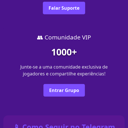
Falar Suporte
👥 Comunidade VIP
1000+
Junte-se a uma comunidade exclusiva de
jogadores e compartilhe experiências!
Entrar Grupo
📱 Como Seguir no Telegram