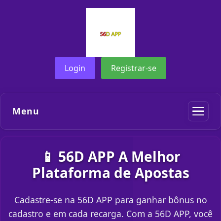
Login
Registrar-se
Menu
📱 56D APP A Melhor
Plataforma de Apostas
Cadastre-se na 56D APP para ganhar bônus no
cadastro e em cada recarga. Com a 56D APP, você