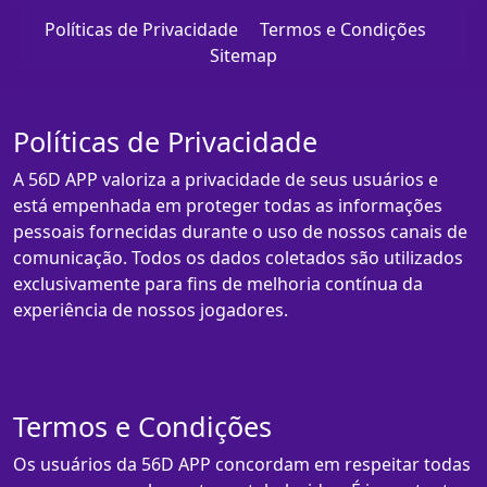
Políticas de Privacidade
Termos e Condições
Sitemap
Políticas de Privacidade
A 56D APP valoriza a privacidade de seus usuários e
está empenhada em proteger todas as informações
pessoais fornecidas durante o uso de nossos canais de
comunicação. Todos os dados coletados são utilizados
exclusivamente para fins de melhoria contínua da
experiência de nossos jogadores.
Termos e Condições
Os usuários da 56D APP concordam em respeitar todas