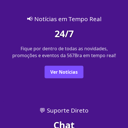
📢 Notícias em Tempo Real
24/7
Fique por dentro de todas as novidades,
promoções e eventos da 567Bra em tempo real!
Ver Notícias
💬 Suporte Direto
Chat