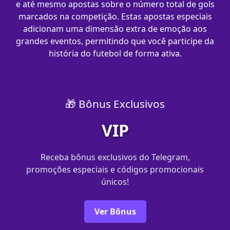
e até mesmo apostas sobre o número total de gols
marcados na competição. Estas apostas especiais
adicionam uma dimensão extra de emoção aos
grandes eventos, permitindo que você participe da
história do futebol de forma ativa.
🎁 Bônus Exclusivos
VIP
Receba bônus exclusivos do Telegram,
promoções especiais e códigos promocionais
únicos!
Ver Bônus