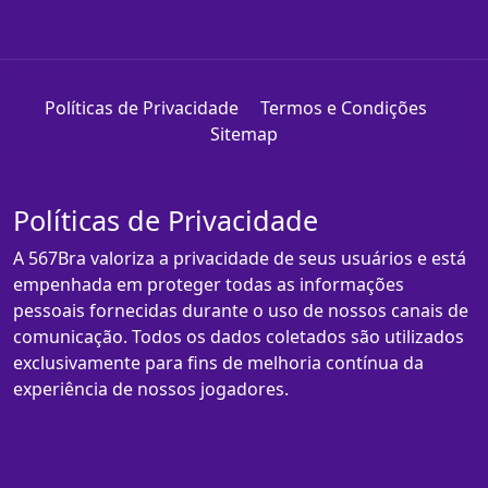
Políticas de Privacidade
Termos e Condições
Sitemap
Políticas de Privacidade
A 567Bra valoriza a privacidade de seus usuários e está
empenhada em proteger todas as informações
pessoais fornecidas durante o uso de nossos canais de
comunicação. Todos os dados coletados são utilizados
exclusivamente para fins de melhoria contínua da
experiência de nossos jogadores.