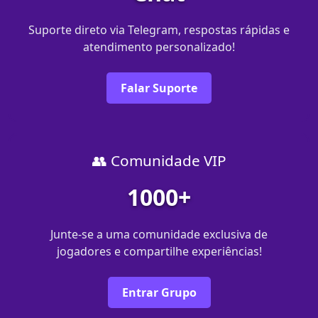
Suporte direto via Telegram, respostas rápidas e
atendimento personalizado!
Falar Suporte
👥 Comunidade VIP
1000+
Junte-se a uma comunidade exclusiva de
jogadores e compartilhe experiências!
Entrar Grupo