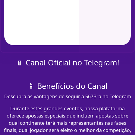
📱 Canal Oficial no Telegram!
📱 Benefícios do Canal
Descubra as vantagens de seguir a 567Bra no Telegram
Durante estes grandes eventos, nossa plataforma
oferece apostas especiais que incluem apostas sobre
qual continente terá mais representantes nas fases
finais, qual jogador será eleito o melhor da competição,