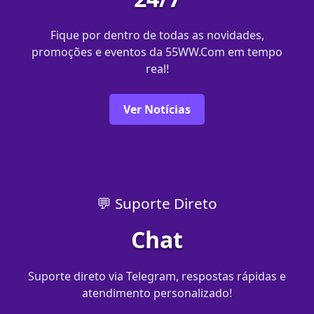
Fique por dentro de todas as novidades,
promoções e eventos da 55WW.Com em tempo
real!
Ver Notícias
💬 Suporte Direto
Chat
Suporte direto via Telegram, respostas rápidas e
atendimento personalizado!