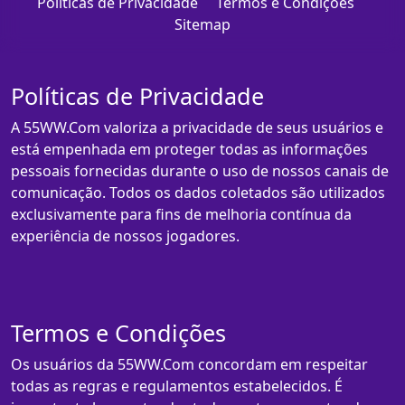
Políticas de Privacidade
Termos e Condições
Sitemap
Políticas de Privacidade
A 55WW.Com valoriza a privacidade de seus usuários e
está empenhada em proteger todas as informações
pessoais fornecidas durante o uso de nossos canais de
comunicação. Todos os dados coletados são utilizados
exclusivamente para fins de melhoria contínua da
experiência de nossos jogadores.
Termos e Condições
Os usuários da 55WW.Com concordam em respeitar
todas as regras e regulamentos estabelecidos. É