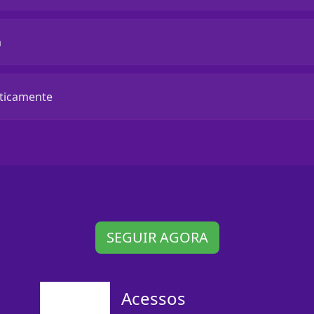
a
aticamente
SEGUIR AGORA
Acessos