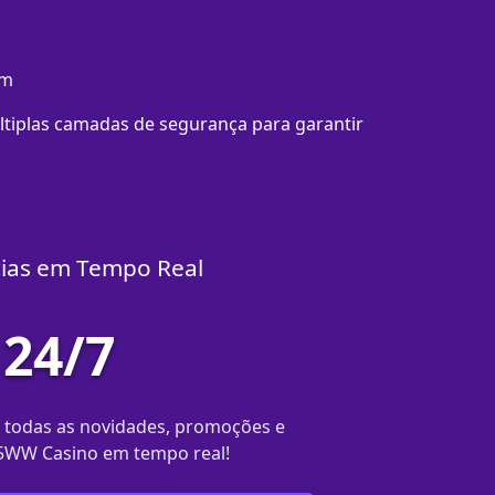
am
ltiplas camadas de segurança para garantir
cias em Tempo Real
24/7
e todas as novidades, promoções e
5WW Casino em tempo real!