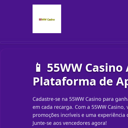
📱 55WW Casino 
Plataforma de A
Cadastre-se na 55WW Casino para ganh
em cada recarga. Com a 55WW Casino, 
promoções incríveis e uma experiência d
Junte-se aos vencedores agora!