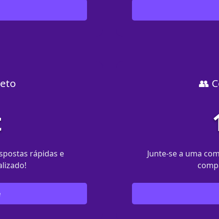
reto
👥 
t
espostas rápidas e
Junte-se a uma com
lizado!
compa
e