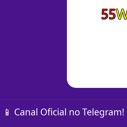
📱 Canal Oficial no Telegram!