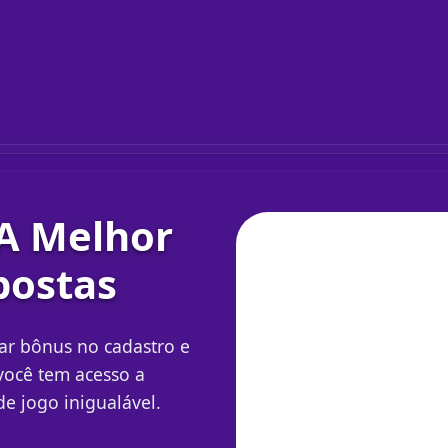
A Melhor
postas
ar bônus no cadastro e
você tem acesso a
e jogo inigualável.