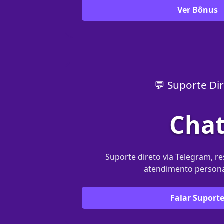
Ver Bônus
💬 Suporte Di
Cha
Suporte direto via Telegram, r
atendimento persona
Falar Suport