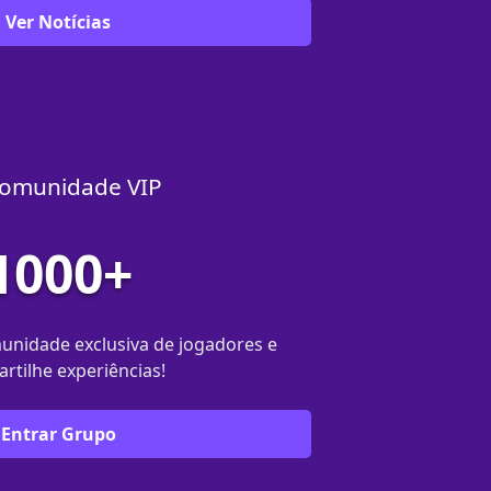
Ver Notícias
Comunidade VIP
1000+
unidade exclusiva de jogadores e
rtilhe experiências!
Entrar Grupo