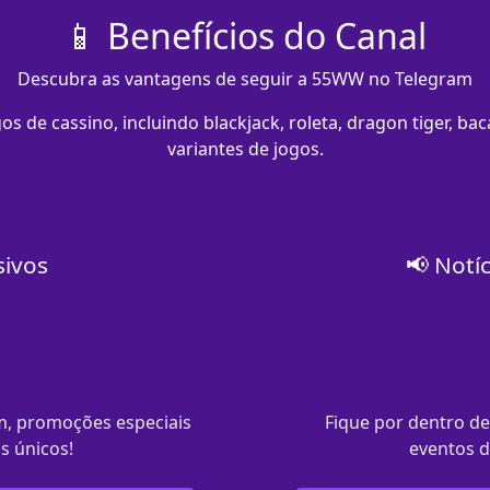
📱 Benefícios do Canal
Descubra as vantagens de seguir a 55WW no Telegram
 de cassino, incluindo blackjack, roleta, dragon tiger, b
variantes de jogos.
sivos
📢 Notí
m, promoções especiais
Fique por dentro d
s únicos!
eventos 