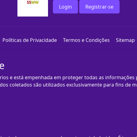
Login
Registrar-se
Políticas de Privacidade
Termos e Condições
Sitemap
de
ários e está empenhada em proteger todas as informações 
os coletados são utilizados exclusivamente para fins de m