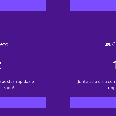
reto
👥 
t
espostas rápidas e
Junte-se a uma com
lizado!
compa
e