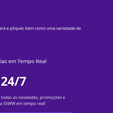
acará e pôquer, bem como uma variedade de
cias em Tempo Real
24/7
e todas as novidades, promoções e
da 55WW em tempo real!