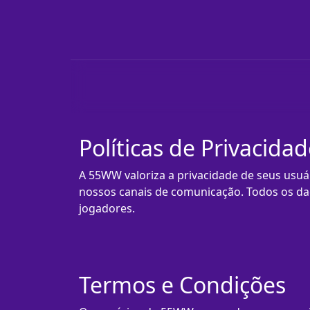
Políticas de Privacida
A 55WW valoriza a privacidade de seus usu
nossos canais de comunicação. Todos os dad
jogadores.
Termos e Condições