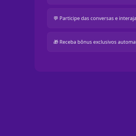
💬 Participe das conversas e interaj
🎁 Receba bônus exclusivos autom