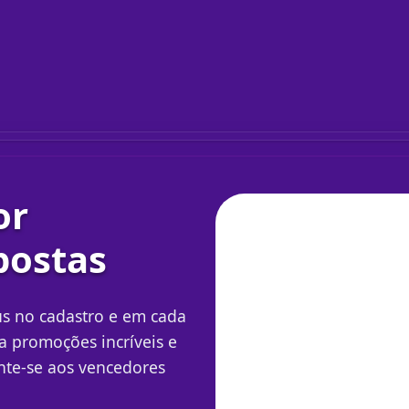
or
postas
s no cadastro e em cada
a promoções incríveis e
unte-se aos vencedores